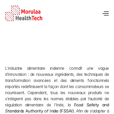
Réglementation de la FSSAI sur les aliments non spécifiés
L'industrie alimentaire indienne connaît une vague 
28 mai 2026
d’innovation : de nouveaux ingrédients, des techniques de 
transformation avancées et des aliments fonctionnels 
importés redéfinissent la façon dont les consommateurs se 
nourrissent. Cependant, tous les nouveaux produits ne 
s’intègrent pas dans les normes établies par l’autorité de 
régulation alimentaire de l'Inde, la 
Food Safety and 
Standards Authority of India (FSSAI)
. Afin de s’adapter à 