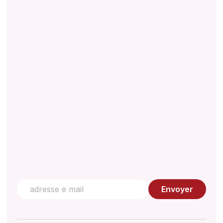
À propos
Téléchargements
Réglementations
Document technique
Gestion de la qualité
Centre de connaissances
Contactez nous
Envoyer