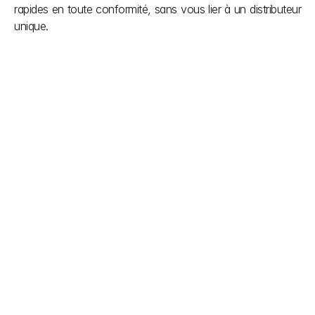
rapides en toute conformité, sans vous lier à un distributeur 
unique.
Autres articles
Ne laissez pas les démarches administratives ralentir 
votre vision. Nous simplifions les réglementations 
indiennes complexes en matière de construction afin 
que vous puissiez vous concentrer sur la création. 
Notre équipe vous apporte la clarté dont vous avez 
besoin pendant le projet et le soutien que vous 
méritez une fois celui-ci terminé. Des approbations 
fluides, des constructions plus intelligentes.
explorer plus
6 août 2026
Mandataire agréé en Inde pour 
les fabricants de dispositifs 