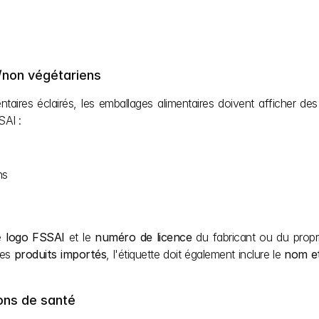
s/non végétariens
aires éclairés, les emballages alimentaires doivent afficher des
SAI :
ns
e 
logo FSSAI
 et le 
numéro de licence
 du fabricant ou du propri
es 
produits importés
, l'étiquette doit également inclure le 
nom et
ions de santé