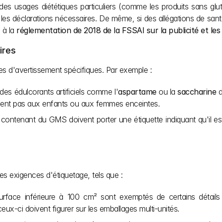
 usages diététiques particuliers (comme les produits sans gluten
les déclarations nécessaires. De même, si des allégations de santé
 à la 
réglementation de 2018 de la FSSAI sur la publicité et les
ires
es d'avertissement spécifiques. Par exemple :
 des édulcorants artificiels comme l'
aspartame
 ou la 
saccharine
 
ennent pas aux enfants ou aux femmes enceintes.
ts contenant du GMS doivent porter une étiquette indiquant qu'il e
es exigences d'étiquetage, tels que :
urface inférieure à 100 cm² sont exemptés de certains détails 
ceux-ci doivent figurer sur les emballages multi-unités.