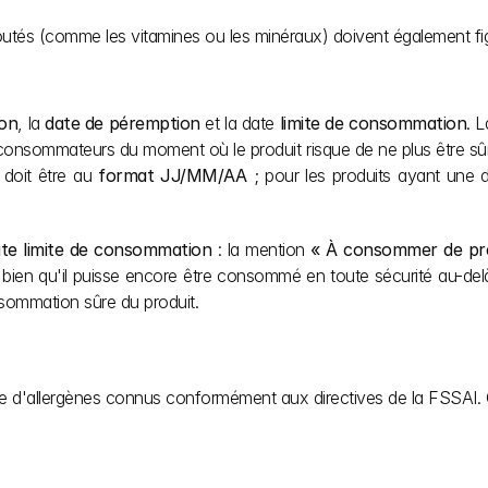
joutés (comme les vitamines ou les minéraux) doivent également figu
ion
, la 
date de péremption
 et la date 
limite de consommation
. L
 consommateurs du moment où le produit risque de ne plus être sû
doit être au 
format JJ/MM/AA
 ; pour les produits ayant une 
te limite de consommation
 : la mention 
« À consommer de pré
e, bien qu'il puisse encore être consommé en toute sécurité au-del
nsommation sûre du produit.
ence d'allergènes connus conformément aux directives de la FSSAI