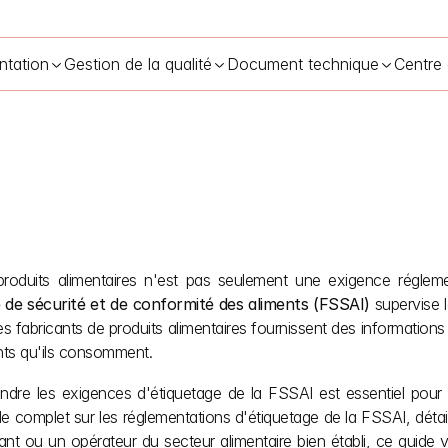
ntation
Gestion de la qualité
Document technique
Centre
ion de l'FSSAI sur l'étiquetage des produits alimentaires en Inde
s produits alimentaires n'est pas seulement une exigence régleme
 de sécurité et de conformité des aliments (FSSAI)
 supervise l
 fabricants de produits alimentaires fournissent des informations p
nts qu'ils consomment.
dre les exigences d'étiquetage de la FSSAI est essentiel pour évi
ide complet sur les réglementations d'étiquetage de la FSSAI, détai
t ou un opérateur du secteur alimentaire bien établi, ce guide 