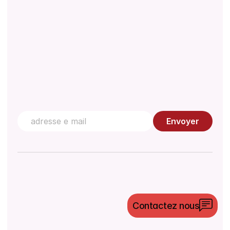
Centre de connaissances
Contactez nous
Envoyer
©
2026
Morulaa HealthTech Pvt Ltd. Tous droits
Contactez nous
réservés.