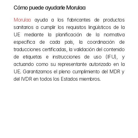
Cómo puede ayudarle Morulaa
Morulaa
 ayuda a los fabricantes de productos 
sanitarios a cumplir los requisitos lingüísticos de la 
UE mediante la planificación de la normativa 
específica de cada país, la coordinación de 
traducciones certificadas, la validación del contenido 
de etiquetas e instrucciones de uso (IFU), y 
actuando como su representante autorizado en la 
UE. Garantizamos el pleno cumplimiento del MDR y 
del IVDR en todos los Estados miembros.
Otras publicaciones
No dejes que la burocracia europea frene tu visión. 
Simplificamos la compleja normativa de construcción 
de la UE para que puedas centrarte en crear. Explora 
nuestro blog para encontrar la claridad que necesitas 
durante tu proyecto y las claves necesarias para 