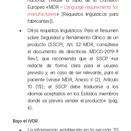
nacional. (Véase la tabla de la Comisión 
Europea «MDR –
 Language requirements for 
manufacturers
» [Requisitos lingüísticos para 
fabricantes]). 
Otros requisitos lingüísticos: Para el Resumen 
sobre Seguridad y Rendimiento Clínico de un 
producto (SSCP), Art. 32 MDR, consúltese 
el documento de directrices MDCG-2019-9 
Rev.1, que recomienda que el SSCP «se 
redacte de forma clara para el usuario 
previsto y, en caso de ser relevante, para el 
paciente (véase MDR, Anexo II (2), Artículo 
10 (11)); el SSCP debe traducirse a los 
idiomas aceptados en los Estados miembros 
donde se prevea vender el producto» (pág. 
6).
Bajo el IVDR
La información establecida en la sección 20 