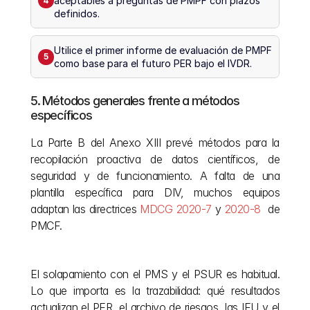
aceptables a preguntas de PMPF con plazos 
4
definidos.
Utilice el primer informe de evaluación de PMPF 
5
como base para el futuro PER bajo el IVDR.
5. Métodos generales frente a métodos 
específicos
La Parte B del Anexo XIII prevé métodos para la 
recopilación proactiva de datos científicos, de 
seguridad y de funcionamiento. A falta de una 
plantilla específica para DIV, muchos equipos 
adaptan las directrices 
MDCG 2020-7
 y 
2020-8 
 de 
PMCF.
El solapamiento con el PMS y el PSUR es habitual. 
Lo que importa es la trazabilidad: qué resultados 
actualizan el PER, el archivo de riesgos, las IFU y el 