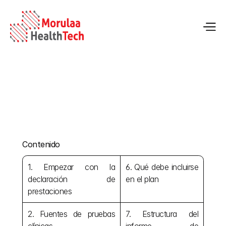
Seguimiento del rendimiento poscomercialización 
en el marco del IVDR 2017/746
Contenido
22 may 2026
1. Empezar con la 
6. Qué debe incluirse 
declaración de 
en el plan
prestaciones
2. Fuentes de pruebas 
7. Estructura del 