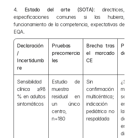
4. 
Estado del arte (SOTA)
: directrices, 
especificaciones comunes si las hubiera, 
funcionamiento de la competencia, expectativas de 
EQA.
Declaración 
Pruebas 
Brecha tras 
Pregunt
/ 
precomercia
el marcado 
del PM
Incertidumb
les
CE
re
Sensibilidad 
Estudio de 
Sin 
¿Se 
clínica ≥98 
muestra 
confirmación 
mantien
% en adultos 
residual en 
multicéntrica; 
sensibili
sintomáticos
un único 
indicación 
en l
centro, 
pediátrica no 
laborator
n=180
respaldada
de la 
en l
distintos 