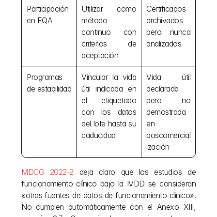
Participación 
Utilizar como 
Certificados 
en EQA
método 
archivados 
continuo con 
pero nunca 
criterios de 
analizados
aceptación
Programas 
Vincular la vida 
Vida útil 
de estabilidad
útil indicada en 
declarada 
el etiquetado 
pero no 
con los datos 
demostrada 
del lote hasta su 
en 
caducidad
poscomercial
ización
MDCG 2022-2
 deja claro que los estudios de 
funcionamiento clínico bajo la IVDD se consideran 
«otras fuentes de datos de funcionamiento clínico». 
No cumplen automáticamente con el Anexo XIII, 