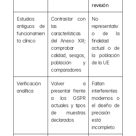
revisión
Estudios 
Contrastar con 
No 
antiguos de 
las 
representativ
funcionamien
características 
o de la 
to clínico
del Anexo XIII; 
finalidad 
comprobar 
actual o de 
calidad, sesgos, 
la población 
población y 
de la UE
comparadores
Verificación 
Volver a 
Faltan 
analítica
presentar frente 
interferentes 
a los GSPR 
modernos o 
actuales y tipos 
el diseño de 
de muestras 
precisión 
declarados
está 
incompleto