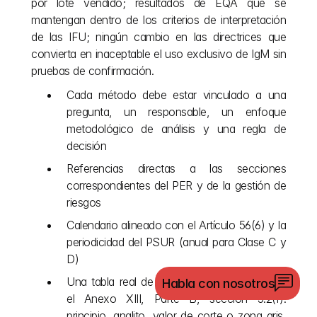
por lote vendido; resultados de EQA que se 
mantengan dentro de los criterios de interpretación 
de las IFU; ningún cambio en las directrices que 
convierta en inaceptable el uso exclusivo de IgM sin 
pruebas de confirmación.
Cada método debe estar vinculado a una 
pregunta, un responsable, un enfoque 
metodológico de análisis y una regla de 
decisión
Referencias directas a las secciones 
correspondientes del PER y de la gestión de 
riesgos
Calendario alineado con el Artículo 56(6) y la 
periodicidad del PSUR (anual para Clase C y 
D)
Una tabla real de productos similares según 
Habla con nosotros
el Anexo XIII, Parte B, sección 5.2(f): 
principio, analito, valor de corte o zona gris, 