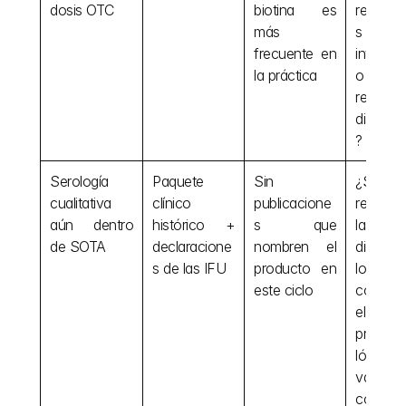
dosis OTC
biotina es 
reclama
más 
s p
frecuente en 
interfere
la práctica
o l
resultad
discord
?
Serología 
Paquete 
Sin 
¿Siguen 
cualitativa 
clínico 
publicacione
respalda
aún dentro 
histórico + 
s que 
las 
de SOTA
declaracione
nombren el 
directri
s de las IFU
producto en 
los ens
este ciclo
compara
el u
previsto
lógica
valor
corte?