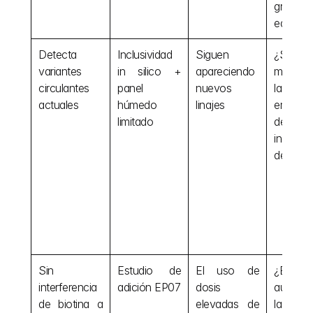
grupos
edad?
Detecta 
Inclusividad 
Siguen 
¿Se 
variantes 
in silico + 
apareciendo 
mantien
circulantes 
panel 
nuevos 
las vari
actuales
húmedo 
linajes
emergen
limitado
dentro d
inclusivi
declara
Sin 
Estudio de 
El uso de 
¿Están 
interferencia 
adición EP07
dosis 
aumenta
de biotina a 
elevadas de 
las 