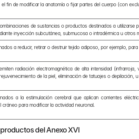
el fin de modificar la anatomía o fijar partes del cuerpo (con excl
ombinaciones de sustancias o productos destinados a utilizarse pa
ante inyección subcutánea, submucosa o intradérmica u otros me
ados a reducir, retirar o destruir tejido adiposo, por ejemplo, para li
miten radiación electromagnética de alta intensidad (infrarroja, vi
rejuvenecimiento de la piel, eliminación de tatuajes o depilación, u 
inados a la estimulación cerebral que aplican corrientes eléct
l cráneo para modificar la actividad neuronal.
os productos del Anexo XVI