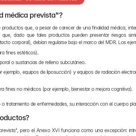
ad médica prevista"?
e productos que, a pesar de carecer de una finalidad médica, int
que, dado que tales productos pueden presentar riesgos simila
tacto corporal), debían regularse bajo el marco del MDR. Los ejem
a fines estéticos).
poral o sustancias de relleno subcutáneo.
r ejemplo, equipos de liposucción) y equipos de radiación electrom
ra fines no médicos (por ejemplo, bienestar o mejora cognitiva).
o o tratamiento de enfermedades, su interacción con el cuerpo pla
roductos?
a prevista", pero el Anexo XVI funciona como una excepción: intro