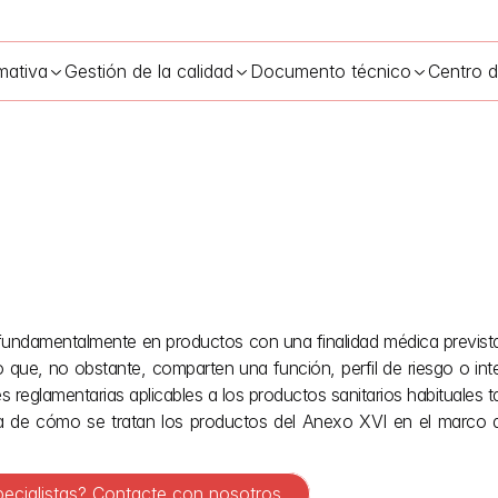
mativa
Gestión de la calidad
Documento técnico
Centro 
el anexo XVI del MDR para dispositivos sin finalidad prevista
19 m
ndamentalmente en productos con una finalidad médica prevista,
o que, no obstante, comparten una función, perfil de riesgo o int
eglamentarias aplicables a los productos sanitarios habituales tamb
ara de cómo se tratan los productos del Anexo XVI en el marco 
pecialistas? Contacte con nosotros