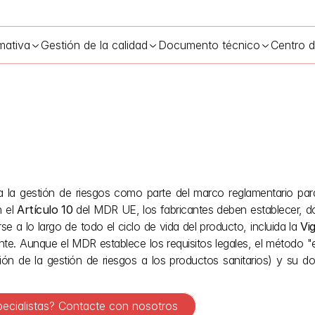
mativa
Gestión de la calidad
Documento técnico
Centro 
n de riesgos de productos sanitarios según el MDR de la UE
12 m
ara la gestión de riesgos como parte del marco reglamentario par
 el 
Artículo 10
 del MDR UE, los fabricantes deben establecer, d
 a lo largo de todo el ciclo de vida del producto, incluida la 
Vi
te. Aunque el MDR establece los requisitos legales, el método "e
ción de la gestión de riesgos a los productos sanitarios) y su 
pecialistas? Contacte con nosotros