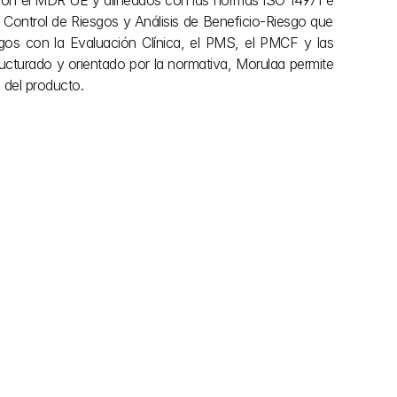
 con el MDR UE y alineados con las normas ISO 14971 e 
ontrol de Riesgos y Análisis de Beneficio-Riesgo que 
os con la Evaluación Clínica, el PMS, el PMCF y las 
ucturado y orientado por la normativa, Morulaa permite 
a del producto.
Explorar más
22 may 2026
comercialización 
Declaración de conformidad 
l IVDR 2017/746
(DoC) bajo el MDR e IVDR