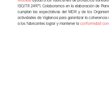
Morulaa
 ayuda a los fabricantes de productos sanitar
ISO/TR 24971. Colaboramos en la elaboración de Plane
cumplan las expectativas del MDR y de los Organismo
actividades de Vigilancia para garantizar la coherenci
a los fabricantes lograr y mantener la 
conformidad con
Otras publicaciones
No dejes que la burocracia europea frene tu visió
compleja normativa de construcción de la UE para 
en crear. Explora nuestro blog para encontrar la cl
durante tu proyecto y las claves necesarias p
normativa una vez finalizado. Sigue leyend
aprobaciones más ágiles y construcciones más i
Europa.
23 jul 2026
21 jul 2026
Guía de evaluación clínica de 
Guía de registro
productos sanitarios para el 
SRN, datos UDI 
MDR y el IVDR de la UE