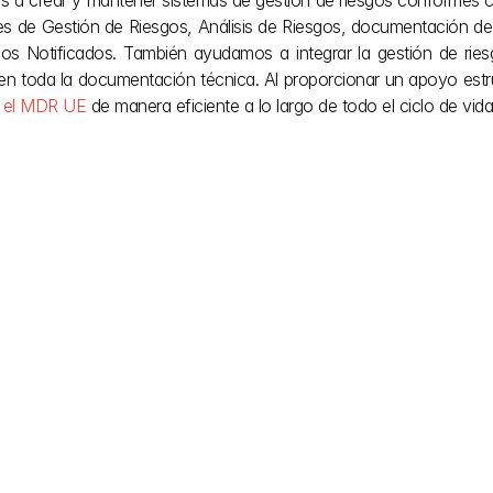
ios a crear y mantener sistemas de gestión de riesgos conformes
s de Gestión de Riesgos, Análisis de Riesgos, documentación de C
s Notificados. También ayudamos a integrar la gestión de riesg
a en toda la documentación técnica. Al proporcionar un apoyo estr
 el MDR UE
 de manera eficiente a lo largo de todo el ciclo de vid
n. Simplificamos la 
que puedas centrarte 
aridad que necesitas 
ara cumplir con la 
o para conseguir 
nteligentes en toda 
10 jul 2026
23 may 2026
 de EUDAMED: 
Guía sobre el Reglamento de la 
Vigilancia pos
y swissdamed
UE sobre envases y residuos de 
(PMS) según e
envases