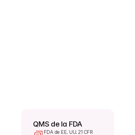
norma 21 CFR Parte 820?
La norma entró en vigor y su aplicación comenzó 
el 2 de febrero de 2026.
¿Revisará la FDA los registros que antes 
estaban exentos?
Sí. La FDA ahora inspecciona las revisiones de 
gestión, las auditorías de calidad y los informes de 
auditorías de proveedores. Las antiguas 
exenciones de la norma de la FDA de EE. UU. 21 
CFR Parte 820, específicamente la 820.180(c), ya 
no se aplican. Dado que los fabricantes ya facilitan 
estos archivos a los reguladores globales, deben 
tenerlos listos para los inspectores de la FDA.
QMS de la FDA
FDA de EE. UU. 21 CFR 