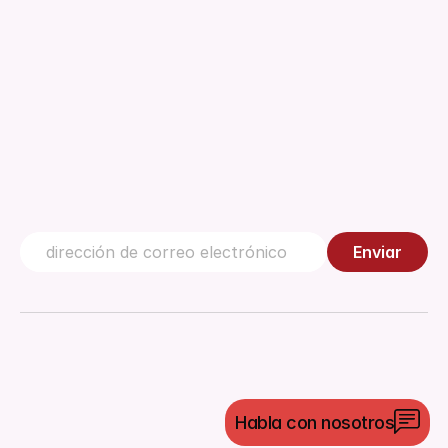
Centro de conocimiento
Contáctanos
Enviar
©
2026
Morulaa HealthTech Pvt Ltd. Todos los derechos
Habla con nosotros
reservados.