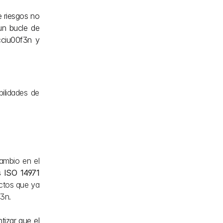
 riesgos no 
un bucle de 
cciu00f3n y 
lidades de 
ambio en el 
s ISO 14971
ctos que ya 
f3n.
izar que el 