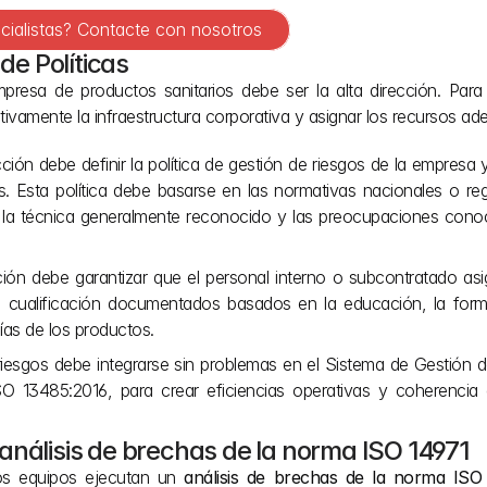
cialistas? Contacte con nosotros
de Políticas
esa de productos sanitarios debe ser la alta dirección. Para s
ctivamente la infraestructura corporativa y asignar los recursos a
cción debe definir la política de gestión de riesgos de la empresa y
os. Esta política debe basarse en las normativas nacionales o regi
e la técnica generalmente reconocido y las preocupaciones conoc
ción debe garantizar que el personal interno o subcontratado asi
e cualificación documentados basados en la educación, la forma
as de los productos.
iesgos debe integrarse sin problemas en el Sistema de Gestión de
O 13485:2016, para crear eficiencias operativas y coherencia 
análisis de brechas de la norma ISO 14971
os equipos ejecutan un 
análisis de brechas de la norma ISO