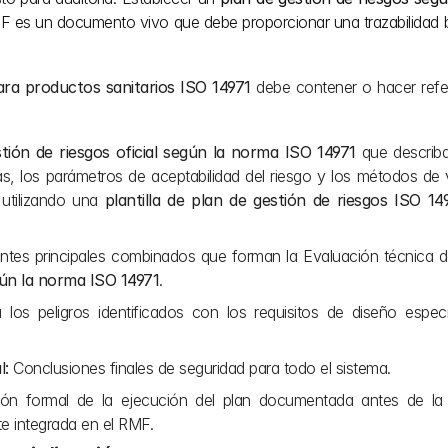
MF es un documento vivo que debe proporcionar una trazabilidad bi
ara productos sanitarios ISO 14971
 debe contener o hacer refer
tión de riesgos oficial según la norma ISO 14971
 que describa
s, los parámetros de aceptabilidad del riesgo y los métodos de ve
tilizando una 
plantilla de plan de gestión de riesgos ISO 14
es principales combinados que forman la Evaluación técnica del
egún la norma ISO 14971
.
a los peligros identificados con los requisitos de diseño especí
l:
 Conclusiones finales de seguridad para todo el sistema.
ión formal de la ejecución del plan documentada antes de la di
e integrada en el RMF.