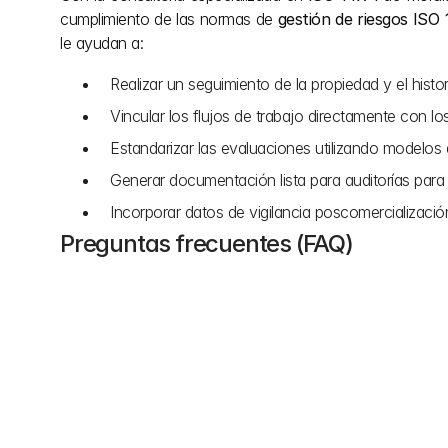
cumplimiento de las normas de 
gestión de riesgos ISO 
le ayudan a:
Realizar un seguimiento de la propiedad y el histor
Vincular los flujos de trabajo directamente con lo
Estandarizar las evaluaciones utilizando modelos 
Generar documentación lista para auditorías para
Incorporar datos de vigilancia poscomercializació
Preguntas frecuentes (FAQ)
¿Define la gestión de riesgos ISO 14971 para prod
un producto sanitario?
No, la norma no proporciona niveles de riesgo aceptab
objetivos de aceptabilidad del riesgo en función del 