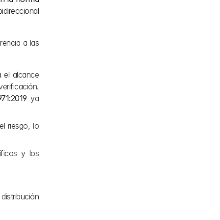
direccional 
encia a las 
 el alcance 
rificación. 
971:2019
 ya 
 riesgo, lo 
ficos y los 
stribución 