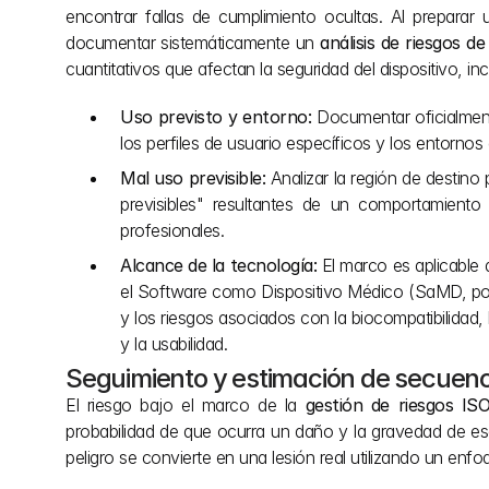
encontrar fallas de cumplimiento ocultas. Al preparar 
documentar sistemáticamente un 
análisis de riesgos d
cuantitativos que afectan la seguridad del dispositivo, in
Uso previsto y entorno:
 Documentar oficialment
los perfiles de usuario específicos y los entornos
Mal uso previsible:
 Analizar la región de destin
previsibles" resultantes de un comportamient
profesionales.
Alcance de la tecnología:
 El marco es aplicable 
el Software como Dispositivo Médico (SaMD, por su
y los riesgos asociados con la biocompatibilidad, l
y la usabilidad.
Seguimiento y estimación de secuenc
El riesgo bajo el marco de la 
gestión de riesgos IS
probabilidad de que ocurra un daño y la gravedad de e
peligro se convierte en una lesión real utilizando un enf