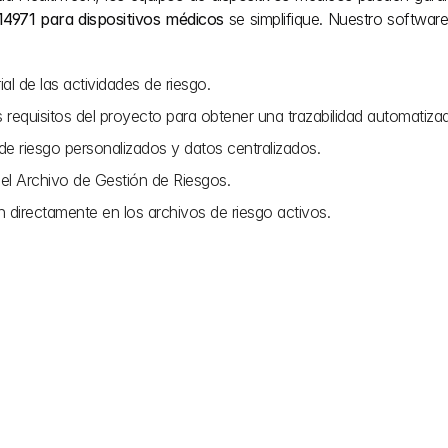
14971 para dispositivos médicos
 se simplifique. Nuestro software
ial de las actividades de riesgo.
s requisitos del proyecto para obtener una trazabilidad automatiza
de riesgo personalizados y datos centralizados.
 el Archivo de Gestión de Riesgos.
n directamente en los archivos de riesgo activos.
uctos sanitarios qué es un nivel de riesgo aceptable para 
les predefinidos. La alta dirección debe establecer sus propios cr
contexto del producto sanitario y su uso previsto.