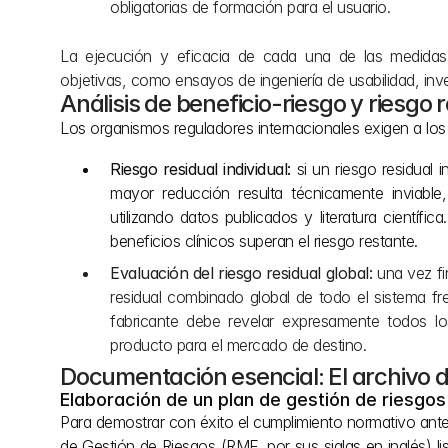
obligatorias de formación para el usuario.
La ejecución y eficacia de cada una de las medidas 
objetivas, como ensayos de ingeniería de usabilidad, inve
Análisis de beneficio-riesgo y riesgo 
Los organismos reguladores internacionales exigen a los fa
Riesgo residual individual:
 si un riesgo residual 
mayor reducción resulta técnicamente inviable,
utilizando datos publicados y literatura científi
beneficios clínicos superan el riesgo restante.
Evaluación del riesgo residual global:
 una vez fi
residual combinado global de todo el sistema fren
fabricante debe revelar expresamente todos lo
producto para el mercado de destino.
Documentación esencial: El archivo d
Elaboración de un plan de gestión de riesgos
Para demostrar con éxito el cumplimiento normativo ante 
de Gestión de Riesgos (RMF, por sus siglas en inglés) lis