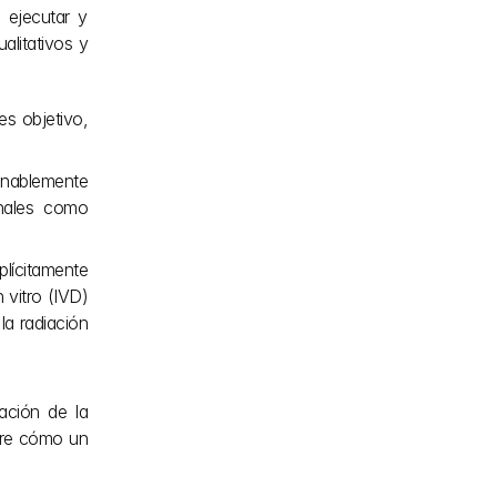
 ejecutar y 
alitativos y 
s objetivo, 
onablemente 
nales como 
lícitamente 
vitro (IVD) 
la radiación 
ción de la 
re cómo un 