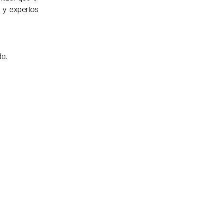
 y expertos 
da.
iterios 