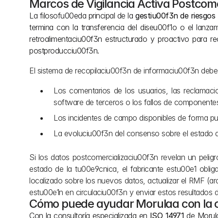
Marcos de Vigilancia Activa Postcome
La filosofu00eda principal de la 
gestiu00f3n de riesgos
termina con la transferencia del diseu00f1o o el lanza
retroalimentaciu00f3n estructurado y proactivo para re
postproducciu00f3n.
El sistema de recopilaciu00f3n de informaciu00f3n debe
Los comentarios de los usuarios, las reclamaci
software de terceros o los fallos de componente
Los incidentes de campo disponibles de forma pu00
La evoluciu00f3n del consenso sobre el estado 
Si los datos postcomercializaciu00f3n revelan un pelig
estado de la tu00e9cnica, el fabricante estu00e1 obliga
localizado sobre los nuevos datos, actualizar el RMF (ar
estu00e1n en circulaciu00f3n y enviar estos resultados d
Cómo puede ayudar Morulaa con la co
Con la consultoría especializada en 
ISO 14971
 de Morul