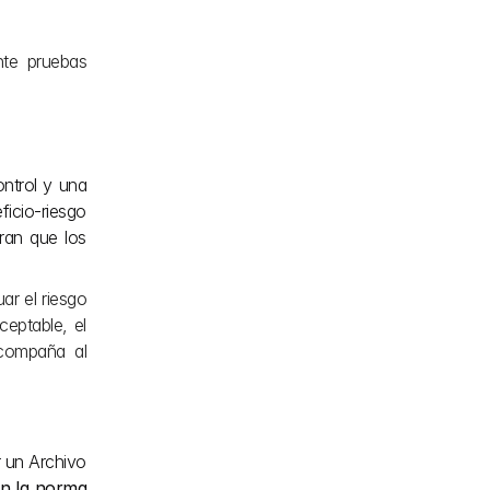
te pruebas 
ntrol y una 
cio-riesgo 
ran que los 
ar el riesgo 
eptable, el 
compaña al 
 un Archivo 
n la norma 