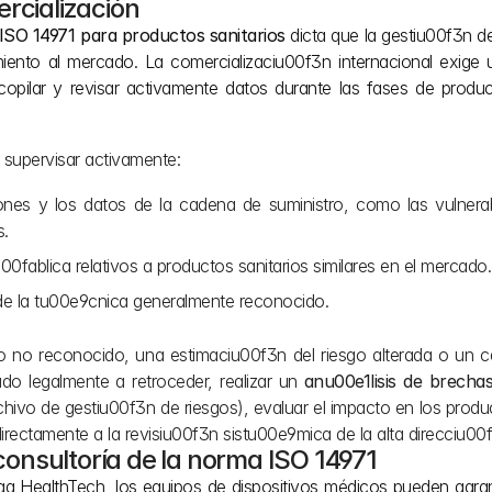
rcialización
 ISO 14971 para productos sanitarios
 dicta que la gestiu00f3n de
miento al mercado. La comercializaciu00f3n internacional exige 
copilar y revisar activamente datos durante las fases de produ
 supervisar activamente:
ones y los datos de la cadena de suministro, como las vulnerabi
s.
fablica relativos a productos sanitarios similares en el mercado.
de la tu00e9cnica generalmente reconocido.
ro no reconocido, una estimaciu00f3n del riesgo alterada o un c
do legalmente a retroceder, realizar un 
anu00e1lisis de brecha
chivo de gestiu00f3n de riesgos), evaluar el impacto en los produ
irectamente a la revisiu00f3n sistu00e9mica de la alta direcciu00
nsultoría de la norma ISO 14971
aa HealthTech, los equipos de dispositivos médicos pueden garant