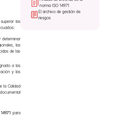
norma ISO 14971
El archivo de gestión de 
riesgos
uperar las 
decuados:
 determinar 
onales, las 
idas de las 
gnado a las 
ción y las 
 la Calidad 
documental 
 14971
 para 