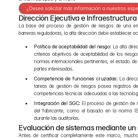
¿Desea solicitar más información a nuestros espe
Dirección Ejecutiva e Infraestructura 
La base del proceso de gestión de riesgos de una empr
barreras reguladoras, la alta dirección debe establecer a
Política de aceptabilidad del riesgo:
 La alta dire
criterios objetivos de aceptabilidad de los riesg
normas internacionales pertinentes, el estado d
partes interesadas.
Competencia de funciones cruzadas:
 La direc
tareas de gestión de riesgos posea registros d
competencias técnicas adecuadas a las tecnologí
Integración del SGC:
 El proceso de gestión de r
del fabricante, como el basado en la norma IS
durante las auditorías.
Evaluación de sistemas mediante un 
Antes de certificar completamente este marco, much