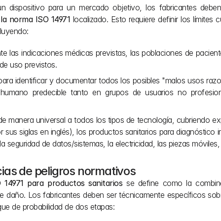
un dispositivo para un mercado objetivo, los fabricantes deben
e la norma ISO 14971
 localizado. Esto requiere definir los límites cu
cluyendo:
e las indicaciones médicas previstas, las poblaciones de paciente
 de uso previstos.
o para identificar y documentar todos los posibles "malos usos raz
o humano predecible tanto en grupos de usuarios no profesio
de manera universal a todos los tipos de tecnología, cubriendo exp
s siglas en inglés), los productos sanitarios para diagnóstico in 
a seguridad de datos/sistemas, la electricidad, las piezas móviles, 
ias de peligros normativos
O 14971 para productos sanitarios
 se define como la combina
se daño. Los fabricantes deben ser técnicamente específicos sob
oque de probabilidad de dos etapas: