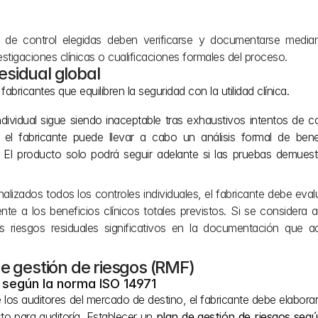
de control elegidas deben verificarse y documentarse median
stigaciones clínicas o cualificaciones formales del proceso.
residual global
bricantes que equilibren la seguridad con la utilidad clínica.
individual sigue siendo inaceptable tras exhaustivos intentos de co
 el fabricante puede llevar a cabo un análisis formal de benefi
ca. El producto solo podrá seguir adelante si las pruebas demuest
nalizados todos los controles individuales, el fabricante debe evalu
te a los beneficios clínicos totales previstos. Si se considera ac
s riesgos residuales significativos en la documentación que a
e gestión de riesgos (RMF)
 según la norma ISO 14971
los auditores del mercado de destino, el fabricante debe elaborar
to para auditoría. Establecer un 
plan de gestión de riesgos segú