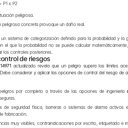
                                                            P = P1 x P2
tuación peligrosa.
ón peligrosa concreta provoque un daño real.
n sistema de categorización definido para la probabilidad y la g
en el que la probabilidad no se puede calcular matemáticamente,
 los controles posteriores.
ontrol de riesgos
 14971
 actualizado revela que un peligro supera los límites acep
 Debe considerar y aplicar las opciones de control del riesgo de 
peligros por completo a través de las opciones de ingeniería ini
seguras.
 de seguridad física, barreras o sistemas de alarma activos en
e fabricación.
cias muy visibles, contraindicaciones por escrito, etiquetado e in