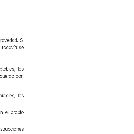
ravedad. Si 
 todavía se 
tables, los 
acuerdo con 
ciales, los 
 el propio 
strucciones 