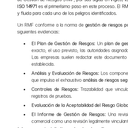
ISO 14971
 es el primerísimo paso en este proceso. El R
y fluida para cada uno de los peligros identificados.
Un RMF conforme a la norma de 
gestión de riesgos p
siguientes evidencias:
El Plan de Gestión de Riesgos:
 Un 
plan de ges
exacto, el uso previsto, las autoridades asignada
Las empresas suelen redactar este documento u
establecida.
Análisis y Evaluación de Riesgos:
 Los component
que impulsa el exhaustivo 
análisis de riesgos s
Controles de Riesgos:
 Trazabilidad que vincul
registros de pruebas.
Evaluación de la Aceptabilidad del Riesgo Globa
El Informe de Gestión de Riesgos:
 Una revis
comercial como una revisión legalmente vinculant