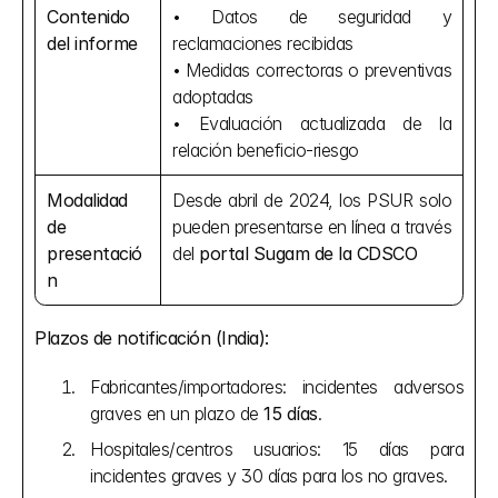
Contenido 
• Datos de seguridad y 
del informe
reclamaciones recibidas 
• Medidas correctoras o preventivas 
adoptadas 
• Evaluación actualizada de la 
relación beneficio-riesgo
Modalidad 
Desde abril de 2024, los PSUR solo 
de 
pueden presentarse en línea a través 
presentació
del 
portal Sugam de la CDSCO
n
Plazos de notificación (India):
Fabricantes/importadores: incidentes adversos 
graves en un plazo de 
15 días
.
Hospitales/centros usuarios: 15 días para 
incidentes graves y 30 días para los no graves.