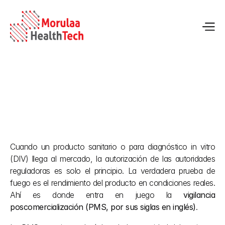
Vigilancia poscomercialización en India frente a la UE y la 
FDA de EE. UU.: una visión comparativa
Cuando un producto sanitario o para diagnóstico in vitro 
19 may 2026
(DIV) llega al mercado, la autorización de las autoridades 
reguladoras es solo el principio. La verdadera prueba de 
fuego es el rendimiento del producto en condiciones reales. 
Ahí es donde entra en juego la 
vigilancia 
poscomercialización (PMS, por sus siglas en inglés)
.