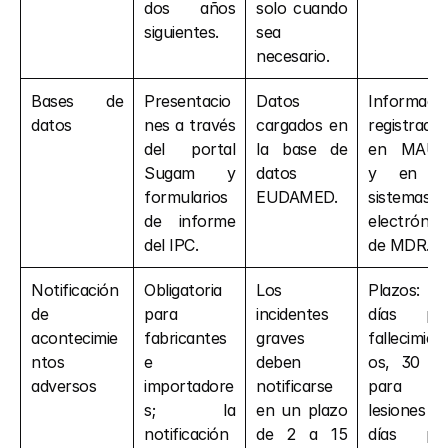
dos años 
solo cuando 
siguientes.
sea 
necesario.
Bases de 
Presentacio
Datos 
Informació
datos
nes a través 
cargados en 
registrada 
del portal 
la base de 
en MAUD
Sugam y 
datos 
y en lo
formularios 
EUDAMED.
sistemas 
de informe 
electrónico
del IPC.
de MDR.
Notificación 
Obligatoria 
Los 
Plazos: 1
de 
para 
incidentes 
días par
acontecimie
fabricantes 
graves 
fallecimien
ntos 
e 
deben 
os, 30 día
adversos
importadore
notificarse 
para 
s; la 
en un plazo 
lesiones y 
notificación 
de 2 a 15 
días par