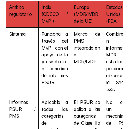
Ámbito 
India 
Europa 
Estados 
regulatorio
(CDSCO / 
(MDR/IVDR 
Unidos 
MvPI)
de la UE)
(FDA)
Sistema
Funciona a 
Marco de 
Combinaci
través del 
PMS 
n de
MvPI, con el 
integrado en 
informes 
apoyo de la 
el 
MDR y
presentació
MDR/IVDR.
estudios 
n periódica 
poscomerc
de informes 
alización d
PSUR.
la Secció
522.
Informes 
Aplicable a 
El PSUR se 
No exist
PSUR / 
todas las 
aplica a las 
un 
PMS
categorías 
categorías 
mecanismo
de 
de Clase IIa 
de PSUR