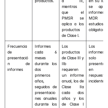
productos.
a III, 
en su lugar
mientras 
se aplica
que el 
informes 
PMSR se 
MDR y
aplica a los 
estudios 
productos 
obligatorio
de Clase I.
Frecuencia 
Informes 
Los 
Los 
de 
cada 6 
productos 
informes 
presentació
meses 
de Clase III y 
solo se
n de 
durante los 
IIb 
presentan 
informes
dos 
requieren 
en 
primeros 
un informe 
respuesta 
años, 
anual, los de 
incidentes.
seguidos de 
Clase IIa 
presentacio
cada dos 
nes anuales 
años y los 
durante los 
de Clase I 