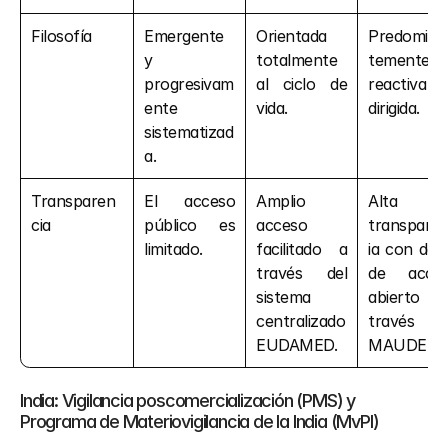
Filosofía
Emergente 
Orientada 
Predomina
y 
totalmente 
temente 
progresivam
al ciclo de 
reactiva 
ente 
vida.
dirigida.
sistematizad
a.
Transparen
El acceso 
Amplio 
Alta 
cia
público es 
acceso 
transpare
limitado.
facilitado a 
ia con dato
través del 
de acces
sistema 
abierto 
centralizado 
través d
EUDAMED.
MAUDE.
India: Vigilancia poscomercialización (PMS) y 
Programa de Materiovigilancia de la India (MvPI)