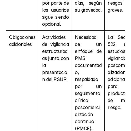
por parte de 
días, según 
riesgos 
los usuarios 
su gravedad.
graves.
sigue siendo 
opcional.
Obligaciones 
Actividades 
Necesidad 
La Secció
adicionales
de vigilancia 
de un 
522 exig
estructurad
enfoque de 
estudios d
as junto con 
PMS 
vigilancia 
la 
documentad
poscomerc
presentació
o, 
alización 
n del PSUR.
respaldado 
adicionales 
por un 
para lo
seguimiento 
productos 
clínico 
de mayo
poscomerci
riesgo.
alización 
continuo 
(PMCF).