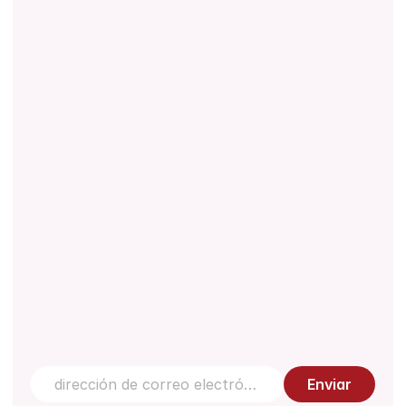
Acerca de
Descargas
Normativa
Documento técnico
Gestión de la Calidad
Centro de conocimiento
Contáctanos
Enviar