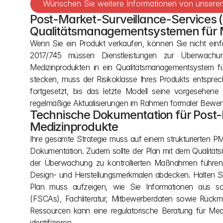
Wünschen Sie weitere Informationen von unseren 
Post-Market-Surveillance-Services (
Qualitätsmanagementsystemen für 
Wenn Sie ein Produkt verkaufen, können Sie nicht ei
2017/745 müssen Dienstleistungen zur Überwachun
Medizinprodukten in ein Qualitätsmanagementsystem für
stecken, muss der Risikoklasse Ihres Produkts entspre
fortgesetzt, bis das letzte Modell seine vorgesehene
regelmäßige Aktualisierungen im Rahmen formaler Bewer
Technische Dokumentation für Post-M
Medizinprodukte
Ihre gesamte Strategie muss auf einem strukturierten PMS
Dokumentation. Zudem sollte der Plan mit dem Qualitäts
der Überwachung zu kontrollierten Maßnahmen führen. 
Design- und Herstellungsmerkmalen abdecken. Halten Sie 
Plan muss aufzeigen, wie Sie Informationen aus sc
(FSCAs), Fachliteratur, Mitbewerberdaten sowie Rückm
Ressourcen kann eine regulatorische Beratung für Med
identifizieren.