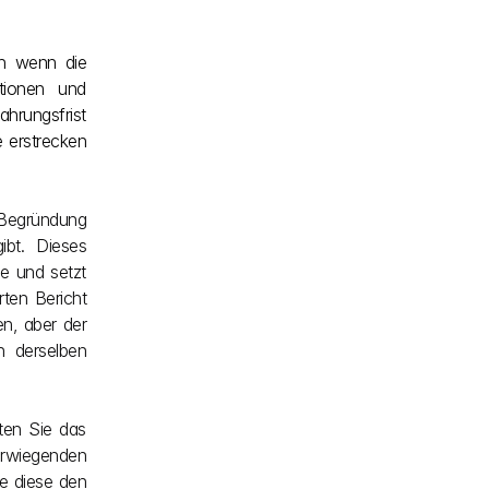
h wenn die 
tionen und 
rungsfrist 
 erstrecken 
Begründung 
bt. Dieses 
e und setzt 
ten Bericht 
n, aber der 
 derselben 
ten Sie das 
rwiegenden 
 diese den 