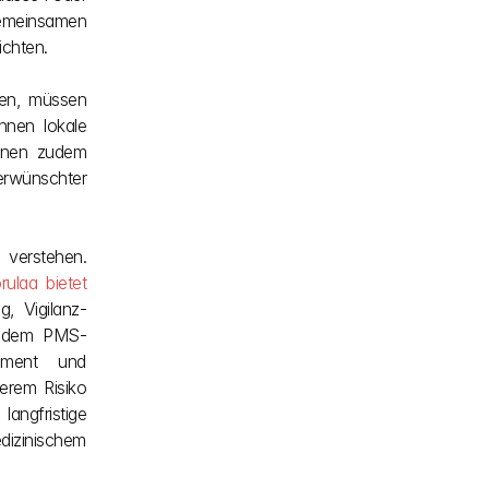
emeinsamen 
ichten.
en, müssen 
nen lokale 
nnen zudem 
erwünschter 
erstehen. 
rulaa bietet
, Vigilanz-
zudem PMS-
ement und 
erem Risiko 
angfristige 
izinischem 