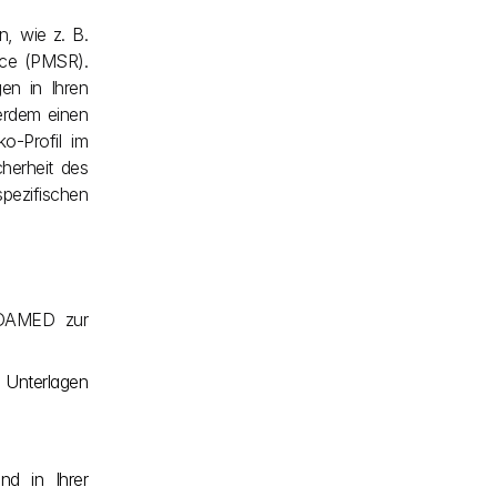
, wie z. B. 
ce (PMSR). 
n in Ihren 
erdem einen 
-Profil im 
herheit des 
ezifischen 
UDAMED zur 
n Unterlagen 
d in Ihrer 