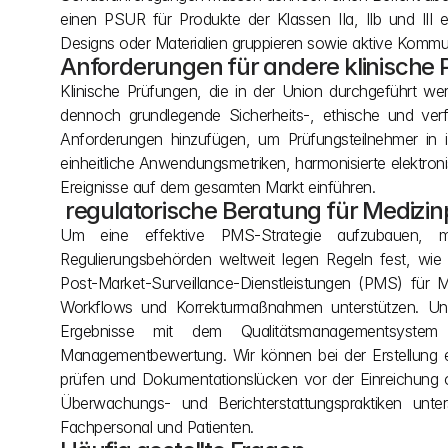
einen PSUR für Produkte der Klassen IIa, IIb und III
Designs oder Materialien gruppieren sowie aktive Kommun
Anforderungen für andere klinische
Klinische Prüfungen, die in der Union durchgeführt we
dennoch grundlegende Sicherheits-, ethische und verfa
Anforderungen hinzufügen, um Prüfungsteilnehmer in 
einheitliche Anwendungsmetriken, harmonisierte elektro
Ereignisse auf dem gesamten Markt einführen.
 regulatorische Beratung für Mediz
Um eine effektive PMS-Strategie aufzubauen, mü
Regulierungsbehörden weltweit legen Regeln fest, wie
Post-Market-Surveillance-Dienstleistungen (PMS) für 
Workflows und Korrekturmaßnahmen unterstützen. Un
Ergebnisse mit dem Qualitätsmanagementsystem 
Managementbewertung. Wir können bei der Erstellung 
prüfen und Dokumentationslücken vor der Einreichung ode
Überwachungs- und Berichterstattungspraktiken unte
Fachpersonal und Patienten.