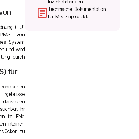
Inverkehrbringen
Technische Dokumentation 
von 
für Medizinprodukte
dnung (EU) 
 PMS) von 
ses System 
t und wird 
tung durch 
) für 
technischen 
 Ergebnisse 
 denselben 
uchbar. Ihr 
en im Feld 
n internen 
slücken zu 