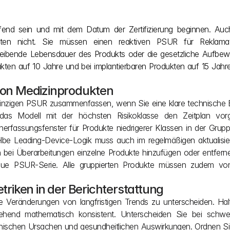
ufend sein und mit dem Datum der Zertifizierung beginnen. Auc
ichten nicht. Sie müssen einen reaktiven PSUR für Reklama
bende Lebensdauer des Produkts oder die gesetzliche Aufbewah
dukten auf 10 Jahre und bei implantierbaren Produkten auf 15 Jahre
 von Medizinprodukten
einzigen PSUR zusammenfassen, wenn Sie eine klare technische 
das Modell mit der höchsten Risikoklasse den Zeitplan vorgi
erfassungsfenster für Produkte niedrigerer Klassen in der Grupp
eselbe Leading-Device-Logik muss auch im regelmäßigen aktualisier
 bei Überarbeitungen einzelne Produkte hinzufügen oder entferne
eue PSUR-Serie. Alle gruppierten Produkte müssen zudem von
etriken in der Berichterstattung
e Veränderungen von langfristigen Trends zu unterscheiden. Hal
ehend mathematisch konsistent. Unterscheiden Sie bei schwe
nischen Ursachen und gesundheitlichen Auswirkungen. Ordnen Sie