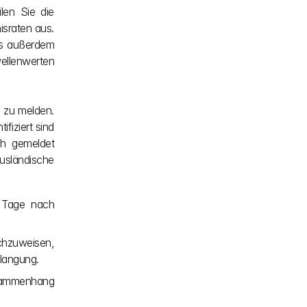
en Sie die 
sraten aus. 
s außerdem 
llenwerten 
 zu melden. 
iziert sind 
h gemeldet 
sländische 
 Tage nach 
hzuweisen, 
langung.
ammenhang 