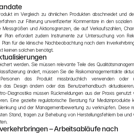
mandate
odukt im Vergleich zu ähnlichen Produkten abschneidet und dem
rfahren zur Filterung unverifizierter Kommentare in den sozialen 
lare Messgrößen und Aktionsgrenzen, die auf Verkaufszahlen, Cha
 Ihr Plan erfordert zudem Instrumente zur Untersuchung von Rekl
 Plan für die klinische Nachbeobachtung nach dem Inverkehrbrin
kt keinen solchen benötigt.
tualisierungen
speichert werden. Sie müssen relevante Teile des Qualitätsmanage
klassifizierung ändert, müssen Sie die Risikomanagementakte aktual
Personen das Produkt missbräuchlich verwenden oder un
e das Design ändern oder das Benutzerhandbuch aktualisieren
vitro-Diagnostika müssen Rückmeldungen aus der Praxis genutzt 
sieren. Eine gezielte regulatorische Beratung für Medizinprodukte
gnlenkung und der Managementbewertung zu verknüpfen. Diese re
esten Stand, tragen zur Behebung von Herstellungsfehlern bei und 
ten.
rkehrbringen – Arbeitsabläufe nach 