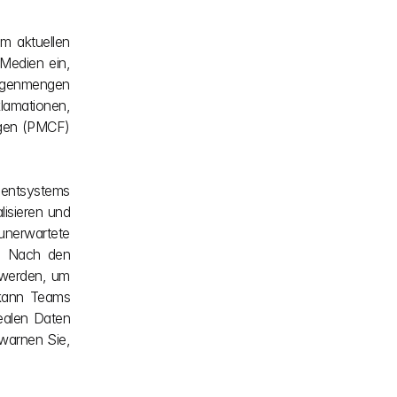
 aktuellen 
Medien ein, 
rgenmengen 
amationen, 
gen (PMCF) 
mentsystems 
isieren und 
erwartete 
. Nach den 
werden, um 
 kann Teams 
alen Daten 
warnen Sie, 