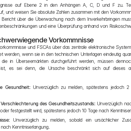
gnisse auf Ebene 2 in den Anhängen A, C, D und F zu. Teil
auf, und weisen Sie absolute Zahlen zusammen mit den Vorkommni
er Bericht über die Überwachung nach dem Inverkehrbringen mus
tenbeschränkungen und eine Überprüfung anhand von Risikoschwe
r schwerwiegende Vorkommnisse
e Vorkommnisse und FSCAs über das zentrale elektronische System
werden, wenn sie in den technischen Unterlagen eindeutig quantif
 die in Überseemärkten durchgeführt werden, müssen dennoc
t, es sei denn, die Ursache beschränkt sich auf dieses au
e Gesundheit:
 Unverzüglich zu melden, spätestens jedoch 2
Verschlechterung des Gesundheitszustands:
 Unverzüglich nac
der festgestellt wird, spätestens jedoch 10 Tage nach Kenntniser
sse:
 Unverzüglich zu melden, sobald ein ursächlicher Zus
 nach Kenntniserlangung.