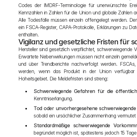
Codes der IMDRF-Terminologie für unerwünschte Erei
Kennzahlen in Zahlen für die Union und globale Zahlen 
Alle Todesfälle müssen einzeln offengelegt werden. D
ein FSCA-Register, CAPA-Protokolle, Erklärungen zu Da
enthalten.
Vigilanz und gesetzliche Fristen fü
Hersteller sind gesetzlich verpflichtet, schwerwiegend
Erwartete Nebenwirkungen müssen nicht einzeln gemeldet 
und über Trendberichte nachverfolgt werden. FSCAs,
werden, wenn das Produkt in der Union verfügbar is
Hoheitsgebiet. Die Meldefristen sind streng:
Schwerwiegende Gefahren für die öffentlich
Kenntniserlangung.
Tod oder unvorhergesehene schwerwiegende 
sobald ein ursächlicher Zusammenhang vermutet o
Standardmäßige schwerwiegende Vorkommni
begründet möglich ist, spätestens jedoch 15 Tage