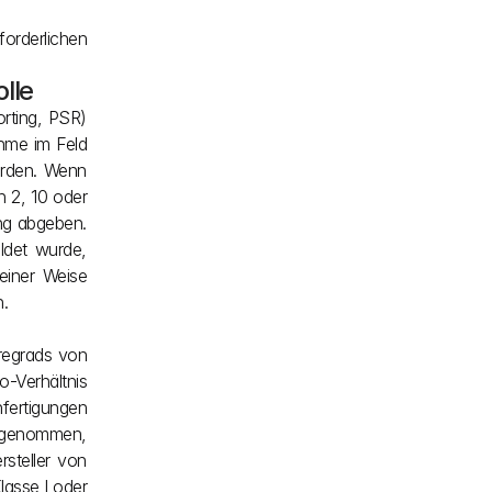
orderlichen 
lle
ting, PSR) 
hme im Feld 
rden. Wenn 
2, 10 oder 
ng abgeben. 
det wurde, 
iner Weise 
n.
regrads von 
Verhältnis 
fertigungen 
sgenommen, 
teller von 
sse I oder 