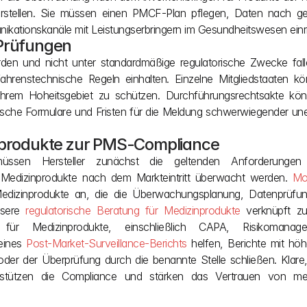
 erstellen. Sie müssen einen PMCF-Plan pflegen, Daten nach g
ikationskanäle mit Leistungserbringern im Gesundheitswesen einr
 Prüfungen
rden und nicht unter standardmäßige regulatorische Zwecke fall
hrenstechnische Regeln einhalten. Einzelne Mitgliedstaaten kön
ihrem Hoheitsgebiet zu schützen. Durchführungsrechtsakte kö
nische Formulare und Fristen für die Meldung schwerwiegender un
inprodukte zur PMS-Compliance
ssen Hersteller zunächst die geltenden Anforderungen v
 Medizinprodukte nach dem Markteintritt überwacht werden. 
Mo
Medizinprodukte an, die die Überwachungsplanung, Datenprüfung
sere 
regulatorische Beratung für Medizinprodukte
 verknüpft 
für Medizinprodukte, einschließlich CAPA, Risikomanag
eines 
Post-Market-Surveillance-Berichts
 helfen, Berichte mit höh
r der Überprüfung durch die benannte Stelle schließen. Klare, l
rstützen die Compliance und stärken das Vertrauen von med