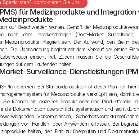
Spezialisten? Kontaktieren Sie uns
PMS) für Medizinprodukte und Integration 
Medizinprodukte
nfach auf Beschwerden warten. Gemäß der Medizinprodukteveror
g nach dem Inverkehrbringen (Post-Market Surveillance,
 Medizinprodukte integriert sein. Der Aufwand, den Sie in die
chen. Die Überwachung beginnt mit dem Verkauf der ersten Einhei
 Lebensdauer erreicht hat. Zudem müssen Sie die Geschäftslei
tungen auf dem Laufenden halten.
arket-Surveillance-Dienstleistungen (PMS
-Plan basieren. Bei Standardprodukten ist dieser Plan Teil Ihrer 
managementsystem für Medizinprodukte verknüpft sein, damit die
Sie können ein einzelnes Produkt oder eine Produktfamilie mit
die Dokumentation übersichtlich, systematisch und leicht durchs
hwerwiegenden Vorkommnissen, Sicherheitskorrekturmaßnahm
eldungen von Händlern oder Anwendern erfassen. Bei begrenzte
izinprodukte helfen, den Plan zu überprüfen und Dokumentation