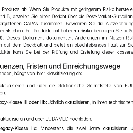
s Produkts ab. Wenn Sie Produkte mit geringerem Risiko herstellen
 B, erstellen Sie einen Bericht über die Post-Market-Surveillan
e ergriffenen CAPAs zusammen. Bewahren Sie die Aufzeichnunge
bereitstehen. Für Produkte mit höherem Risiko benötigen Sie auß
R). Dieses Dokument dokumentiert Änderungen im Nutzen-Risiko
n auf dem Deckblatt und bietet ein abschließendes Fazit zur Sic
dukte kann Sie bei der Prüfung und Erstellung dieser klassensp
equenzen, Fristen und Einreichungswege
nden, hängt von Ihrer Klassifizierung ab:
aktualisieren und über die elektronische Schnittstelle von E
en.
y-Klasse III oder IIb:
 Jährlich aktualisieren, in Ihren technische
e aktualisieren und über EUDAMED hochladen.
egacy-Klasse IIa:
 Mindestens alle zwei Jahre aktualisieren un