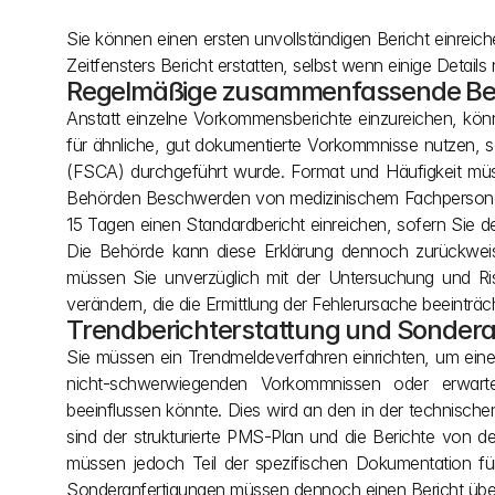
Sie können einen ersten unvollständigen Bericht einreich
Zeitfensters Bericht erstatten, selbst wenn einige Details 
Regelmäßige zusammenfassende Beri
Anstatt einzelne Vorkommensberichte einzureichen, kön
für ähnliche, gut dokumentierte Vorkommnisse nutzen, s
(FSCA) durchgeführt wurde. Format und Häufigkeit müs
Behörden Beschwerden von medizinischem Fachpersonal o
15 Tagen einen Standardbericht einreichen, sofern Sie d
Die Behörde kann diese Erklärung dennoch zurückweis
müssen Sie unverzüglich mit der Untersuchung und Risi
verändern, die die Ermittlung der Fehlerursache beeinträc
Trendberichterstattung und Sonder
Sie müssen ein Trendmeldeverfahren einrichten, um einen
nicht-schwerwiegenden Vorkommnissen oder erwartete
beeinflussen könnte. Dies wird an den in der technisch
sind der strukturierte PMS-Plan und die Berichte von 
müssen jedoch Teil der spezifischen Dokumentation fü
Sonderanfertigungen müssen dennoch einen Bericht über