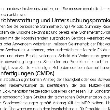
en, um diese Fristen einzuhalten, und Sie müssen innerhalb des erf
noch unklar sind.
chterstattung und Untersuchungsprotoko
nen Sie die periodische Sammelmeldung (Periodic Summary Repor
ofern die Ursache bekannt ist und bereits eine Sicherheitsmaßna
sen mit der koordinierenden zuständigen Behörde vereinbart we
der Anwendern weiterleiten, müssen Sie innerhalb der Frist von 
em Sachverhalt zustimmen, oder andernfalls eine formelle Erkläru
en und einen Bericht verlangen. Sobald ein Vorkommnis gemel
kobewertung beginnen. Sie dürfen ein Produktmuster nicht in e
htigt, bevor Sie die zuständigen Behörden darüber informiert habe
anfertigungen (CMDs)
 statistisch signifikanten Anstieg der Häufigkeit oder des Schwe
n Nebenwirkungen zu identifizieren, der das Nutzen-Risiko-
en Dokumentation festgelegten Baselines gemessen. Für Sonderan
der standardmäßigen Struktur der technischen Dokumentation au
r Sonderanfertigungen gemäß Anhang XIII der MDR bleiben. Hers
 die Überwachung nach dem Inverkehrbringen für Produkte der Kla