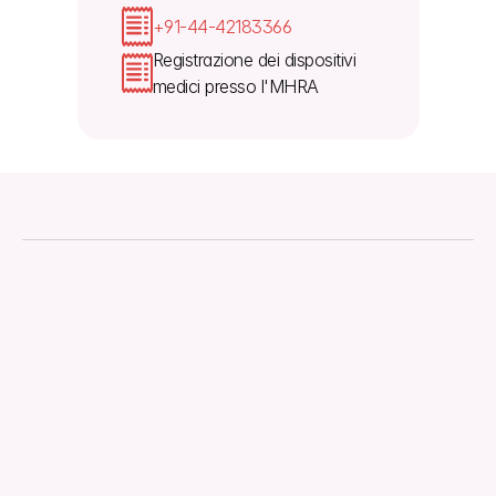
+91-44-42183366
Registrazione dei dispositivi 
medici presso l'MHRA
Informazioni
Download
Regolamenti
Documento tecnico
Gestione della Qualità