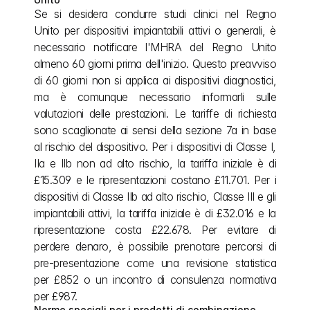
Se si desidera condurre studi clinici nel Regno 
Unito per dispositivi impiantabili attivi o generali, è 
necessario notificare l'MHRA del Regno Unito 
almeno 60 giorni prima dell'inizio. Questo preavviso 
di 60 giorni non si applica ai dispositivi diagnostici, 
ma è comunque necessario informarli sulle 
valutazioni delle prestazioni. Le tariffe di richiesta 
sono scaglionate ai sensi della sezione 7a in base 
al rischio del dispositivo. Per i dispositivi di Classe I, 
IIa e IIb non ad alto rischio, la tariffa iniziale è di 
£15.309 e le ripresentazioni costano £11.701. Per i 
dispositivi di Classe IIb ad alto rischio, Classe III e gli 
impiantabili attivi, la tariffa iniziale è di £32.016 e la 
ripresentazione costa £22.678. Per evitare di 
perdere denaro, è possibile prenotare percorsi di 
pre-presentazione come una revisione statistica 
per £852 o un incontro di consulenza normativa 
per £987.
Norme speciali per i prodotti di combinazione