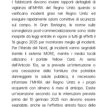
I fabbricanti devono inviare rapporti dettagliati di 
vigilanza all'MHRA del Regno Unito quando si 
verificano incidenti gravi nel Regno Unito ed 
eseguire rapidamente azioni correttive di sicurezza 
sul campo. In Gran Bretagna, le norme sulla 
sorveglianza post-commercializzazione sono state 
inasprite da leggi entrate in vigore a tutti gli effetti il 
16 giugno 2025 per monitorare meglio gli incidenti. 
Per l'Irlanda del Nord, gli incidenti vanno segnalati 
tramite il sistema MORE, mentre i medici locali 
utilizzano il portale Yellow Card. Ai sensi 
dell'Articolo 10a, se si prevede un'interruzione o 
una cessazione della fornitura che potrebbe 
danneggiare la salute pubblica, è necessario 
informare l'MHRA del Regno Unito e i propri 
acquirenti con almeno 6 mesi di anticipo. Esiste 
un'esenzione secondo cui le interruzioni previste 
prima del 10 gennaio 2025 non devono essere 
segnalate, anche se l'effettivo arresto fisico della 