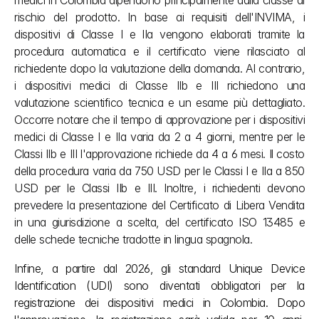
medici in Colombia dipendono principalmente dalla classe di 
rischio del prodotto. In base ai requisiti dell'INVIMA, i 
dispositivi di Classe I e IIa vengono elaborati tramite la 
procedura automatica e il certificato viene rilasciato al 
richiedente dopo la valutazione della domanda. Al contrario, 
i dispositivi medici di Classe IIb e III richiedono una 
valutazione scientifico tecnica e un esame più dettagliato. 
Occorre notare che il tempo di approvazione per i dispositivi 
medici di Classe I e IIa varia da 2 a 4 giorni, mentre per le 
Classi IIb e III l'approvazione richiede da 4 a 6 mesi. Il costo 
della procedura varia da 750 USD per le Classi I e IIa a 850 
USD per le Classi IIb e III. Inoltre, i richiedenti devono 
prevedere la presentazione del Certificato di Libera Vendita 
in una giurisdizione a scelta, del certificato ISO 13485 e 
delle schede tecniche tradotte in lingua spagnola.
Infine, a partire dal 2026, gli standard Unique Device 
Identification (UDI) sono diventati obbligatori per la 
registrazione dei dispositivi medici in Colombia. Dopo 