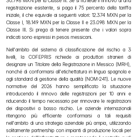
30.798 MXN per la Classe III. Se si richiede il rinnovo di una 
registrazione esistente, si paga il 75 percento della tariffa 
iniziale, il che equivale ai seguenti valori: 12.374 MXN per la 
Classe I, 18.149 MXN per la Classe II e 23.098 MXN per la 
Classe III. Si prega di tenere presente che i valori sopra 
indicati sono espressi in pesos messicani.
Nell'ambito del sistema di classificazione del rischio a 3 
livelli, la COFEPRIS richiede ai produttori stranieri di 
designare un Titolare della Registrazione in Messico (MRH), 
nonché di conformarsi all'etichettatura in lingua spagnola e 
agli standard di gestione della qualità (NOM-241). Le nuove 
normative del 2026 hanno semplificato la situazione 
introducendo il rinnovo delle registrazioni per 10 anni e 
riducendo il tempo necessario per rinnovare le registrazioni 
dei dispositivi a basso rischio. Le aziende internazionali 
ritengono più efficiente conformarsi a tali requisiti 
nell'ambito di una strategia aziendale più ampia, utilizzando 
solitamente partnership con impianti di produzione locali per 