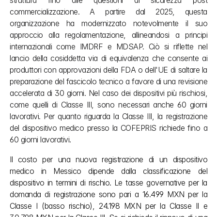
struttura fino alle questioni di sicurezza post 
commercializzazione. A partire dal 2025, questa 
organizzazione ha modernizzato notevolmente il suo 
approccio alla regolamentazione, allineandosi a principi 
internazionali come IMDRF e MDSAP. Ciò si riflette nel 
lancio della cosiddetta via di equivalenza che consente ai 
produttori con approvazioni della FDA o dell'UE di saltare la 
preparazione del fascicolo tecnico a favore di una revisione 
accelerata di 30 giorni. Nel caso dei dispositivi più rischiosi, 
come quelli di Classe III, sono necessari anche 60 giorni 
lavorativi. Per quanto riguarda la Classe III, la registrazione 
del dispositivo medico presso la COFEPRIS richiede fino a 
60 giorni lavorativi.
Il costo per una nuova registrazione di un dispositivo 
medico in Messico dipende dalla classificazione del 
dispositivo in termini di rischio. Le tasse governative per la 
domanda di registrazione sono pari a 16.499 MXN per la 
Classe I (basso rischio), 24.198 MXN per la Classe II e 