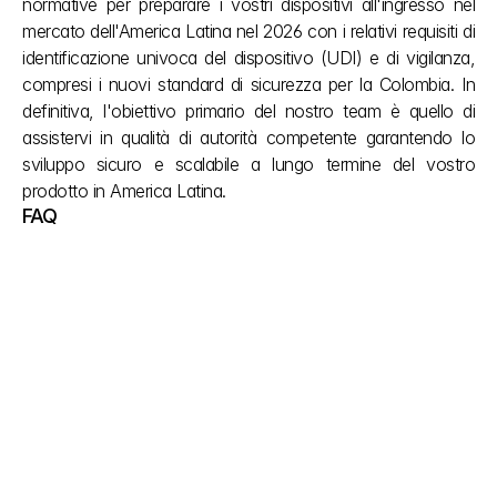
normative per preparare i vostri dispositivi all'ingresso nel 
mercato dell'America Latina nel 2026 con i relativi requisiti di 
identificazione univoca del dispositivo (UDI) e di vigilanza, 
compresi i nuovi standard di sicurezza per la Colombia. In 
definitiva, l'obiettivo primario del nostro team è quello di 
assistervi in qualità di autorità competente garantendo lo 
sviluppo sicuro e scalabile a lungo termine del vostro 
prodotto in America Latina.
FAQ
Come funziona la nuova registrazione dei 
dispositivi medici ANVISA nel 2026?
In conformità alle norme RDC 751/2022 e RDC 
848/2024, la registrazione dei dispositivi medici in 
Brasile utilizza ora una categorizzazione basata sul 
rischio in cui i prodotti di Classe I e II possono 
ottenere una notifica accelerata, mentre i 
dispositivi medici di Classe III e IV a rischio più 