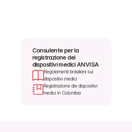
e Argentina. Oltre ai requisiti linguistici generali, è 
necessario seguire anche ulteriori normative 
regionali specifiche come la Disposición 64/2025 
dell'Argentina durante la preparazione dei dossier 
tecnici per ciascuna di queste giurisdizioni.
Consulente per la 
registrazione dei 
dispositivi medici ANVISA
Regolamenti brasiliani sui 
dispositivi medici
Registrazione dei dispositivi 
medici in Colombia