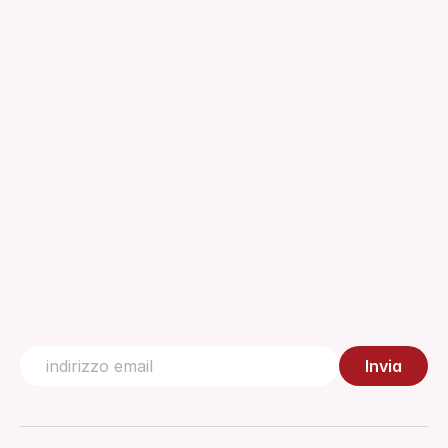
Informazioni
Download
Regolamenti
Documento tecnico
Gestione della Qualità
Centro di conoscenza
Contattaci
Invia