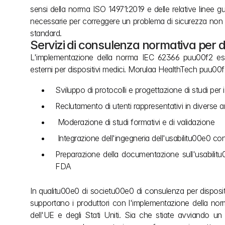
sensi della norma ISO 14971:2019 e delle relative linee g
necessarie per correggere un problema di sicurezza non p
standard.
Servizi di consulenza normativa per di
L'implementazione della norma IEC 62366 puu00f2 esse
esterni per dispositivi medici. Morulaa HealthTech puu00f
Sviluppo di protocolli e progettazione di studi per i
Reclutamento di utenti rappresentativi in diverse 
 Moderazione di studi formativi e di validazione
 Integrazione dell'ingegneria dell'usabilitu00e0 co
Preparazione della documentazione sull'usabilitu0
FDA
In qualitu00e0 di societu00e0 di consulenza per dispositiv
supportano i produttori con l'implementazione della norm
dell'UE e degli Stati Uniti. Sia che stiate avviando un