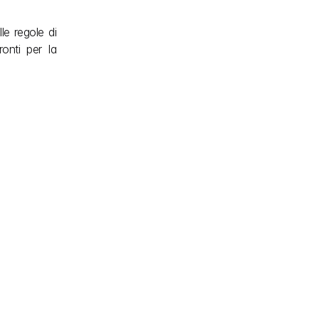
e regole di 
onti per la 
 per la 
mpi di 