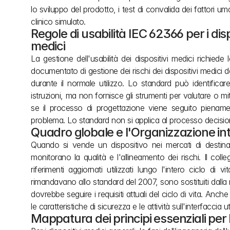
lo sviluppo del prodotto, i test di convalida dei fattori u
clinico simulato.
Regole di usabilità IEC 62366 per i dispo
medici
La gestione dell'usabilità dei dispositivi medici richie
documentato di gestione dei rischi dei dispositivi medici dev
durante il normale utilizzo. Lo standard può identifica
istruzioni, ma non fornisce gli strumenti per valutare o miti
se il processo di progettazione viene seguito pienam
problema. Lo standard non si applica al processo decisiona
Quadro globale e l'Organizzazione in
Quando si vende un dispositivo nei mercati di destinaz
monitorano la qualità e l'allineamento dei rischi. Il coll
riferimenti aggiornati utilizzati lungo l'intero ciclo di 
rimandavano allo standard del 2007, sono sostituiti dalla 
dovrebbe seguire i requisiti attuali del ciclo di vita. Anc
le caratteristiche di sicurezza e le attività sull'interfacc
Mappatura dei principi essenziali per