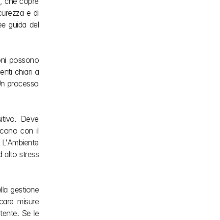
6, che copre 
curezza e di 
e guida del 
oni possono 
ti chiari a 
Un processo 
itivo. Deve 
cono con il 
 L'Ambiente 
 alto stress 
lla gestione 
icare misure 
tente. Se le 