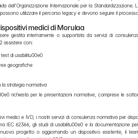
uida dell'Organizzazione Internazionale per la Standardizzazione. L
ossono utilizzare il percorso legacy e devono seguire il processo 
spositivi medici di Morulaa
re gestita internamente o supportata da servizi di consulenza
2 assistere con:
 test di usabilitu00e0
aree geografiche
n la strategia normativa
0e0 richiesta per le presentazioni normative, comprese le sottomi
i medici e IVD, i nostri servizi di consulenza normativa per disposi
a IEC 62366, gli studi di usabilitu00e0 e la documentazione per i
 nuovo progetto o aggiornando un dispositivo esistente, il team