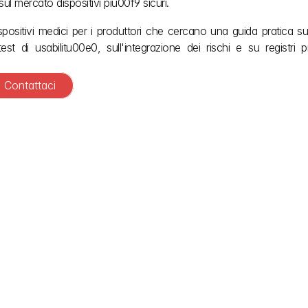
 mercato dispositivi piu00f9 sicuri.
ositivi medici per i produttori che cercano una guida pratica sull
st di usabilitu00e0, sull'integrazione dei rischi e su registri pr
? Contattaci
rget e i costi di revisione per la presentazione dell'UEF?
 di presentazione, sui costi normativi o sulle spese di revisione
 un file di ingegneria dell'usabilità.
ormativa per la documentazione sull'usabilità?
stiche. Non menziona programmi operativi, periodi di attesa o te