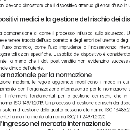
mani devono dimostrare che il dispositivo attenua gli errori d'uso in
sitivi medici e la gestione del rischio dei disp
de la comprensione di come il processo influisca sulla sicurezza. 
e tenere traccia dell'uso corretto e degli errori dell'utente o degli 
re l'uso anomalo, come l'uso imprudente o l'inosservanza intenzi
gare tali azioni specifiche. L'usabilità del dispositivo è considerata
ente, a meno che i dati post-vendita non evidenzino successi
le clinico dell'utente.
ternazionale per la normazione
ione moderni, le regole aggiornate modificano il modo in cui i
egamento con l'organizzazione internazionale per la normazione si r
vita. I riferimenti fondamentali per la gestione dei rischi, che in
norma ISO 14971:2019. Un processo di gestione dei rischi dei disposi
he i sistemi di gestione della qualità passano alla norma ISO 13485:
ia utente fanno riferimento alla norma ISO/TR 24971:2020.
 l'ingresso nel mercato internazionale