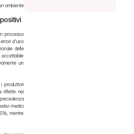
 un ambiente 
ositivi 
Un processo 
errori d'uso 
onale delle 
 accettabile 
vamente un 
 produttori 
iflette nei 
 precedenza 
tivi medici 
2016, mentre 