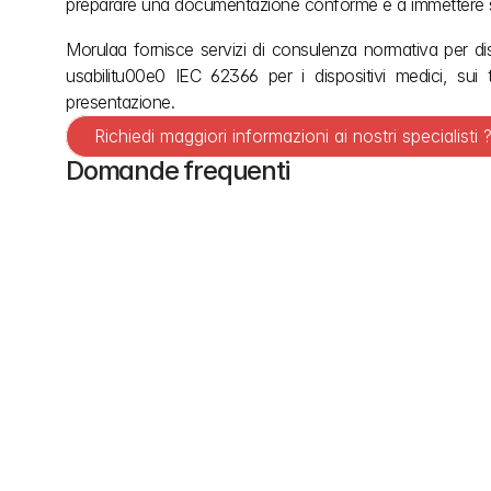
preparare una documentazione conforme e a immettere sul
Morulaa fornisce servizi di consulenza normativa per disp
usabilitu00e0 IEC 62366 per i dispositivi medici, sui te
presentazione.
Richiedi maggiori informazioni ai nostri specialisti 
Domande frequenti
Quali sono le tasse di registrazione sul mercato ta
Il documento non contiene informazioni sulle tariffe
registrazione di un dispositivo o per la presentazione di
Quali sono le tempistiche ufficiali di revisione n
Il documento non fornisce informazioni sulle tempi
elaborazione per le revisioni normative.