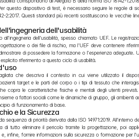
ell'usabilità corrispondono all'Allegato B della norma ISO 16142-1:201
. Per questo dispositivo di test, è necessario seguire le regole di si
2-2:2017. Questi standard più recenti sostituiscono le vecchie line
ell'ingegneria dell'usabilità
o all'ingegneria dell'usabilità, spesso chiamato UEF. Le registrazi
ogettazione o dei file di rischio, ma l'UEF deve contenere riferimen
ve dimostrare di possedere la formazione o l'esperienza adeguate. 
plicito riferimento a questo ciclo di usabilità.
 d'uso
iata che descriva il contesto in cui viene utilizzato il dispos
zienti target e le parti del corpo o i tipi di tessuto che interagis
e copra le caratteristiche fisiche e mentali degli utenti previsti.
insieme a fattori sociali come le dinamiche di gruppo, gli ambienti ad
incipio di funzionamento di base.
ischio e la Sicurezza
gida sequenza di priorità derivata dalla ISO 14971:2019. All'interno de
ma di tutto eliminare il pericolo tramite la progettazione, poi appl
e, infine, fornire informazioni sulla sicurezza o formazione per l'u