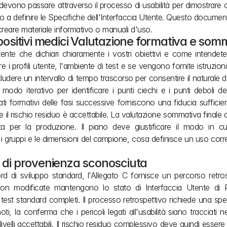
vono passare attraverso il processo di usabilità per dimostrare che
a definire le Specifiche dell'Interfaccia Utente. Questo documento
o creare materiale informativo o manuali d'uso.
spositivi medici Valutazione formativa e som
nte che dichiari chiaramente i vostri obiettivi e come intendete t
e i profili utente, l'ambiente di test e se vengono fornite istruzion
ludere un intervallo di tempo trascorso per consentire il naturale 
odo iterativo per identificare i punti ciechi e i punti deboli dell'
ti formativi delle fasi successive forniscono una fiducia sufficient
il rischio residuo è accettabile. La valutazione sommativa finale d
ta per la produzione. Il piano deve giustificare il modo in cui
i i gruppi e le dimensioni del campione, cosa definisce un uso corr
e di provenienza sconosciuta
rd di sviluppo standard, l'Allegato C fornisce un percorso retros
 non modificate mantengono lo stato di Interfaccia Utente di P
est standard completi. Il processo retrospettivo richiede una spec
, la conferma che i pericoli legati all'usabilità siano tracciati nell
a livelli accettabili. Il rischio residuo complessivo deve quindi essere r