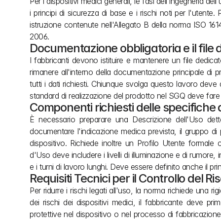
Per i dispositivi medici generali, le fasi dell'ingegneria d
i principi di sicurezza di base e i rischi noti per l'utente
istruzione contenute nell'Allegato B della norma ISO 1614
2006.
Documentazione obbligatoria e il file d
I fabbricanti devono istituire e mantenere un file dedicat
rimanere all'interno della documentazione principale di pr
tutti i dati richiesti. Chiunque svolga questo lavoro de
standard di realizzazione del prodotto nel SGQ deve fare es
Componenti richiesti delle specifiche
È necessario preparare una Descrizione dell'Uso dettagl
documentare l'indicazione medica prevista, il gruppo di pa
dispositivo. Richiede inoltre un Profilo Utente formale ch
d'Uso deve includere i livelli di illuminazione e di rumore, 
e i turni di lavoro lunghi. Deve essere definito anche il pr
Requisiti Tecnici per il Controllo del R
Per ridurre i rischi legati all'uso, la norma richiede una ri
dei rischi dei dispositivi medici, il fabbricante deve pri
protettive nel dispositivo o nel processo di fabbricazione 