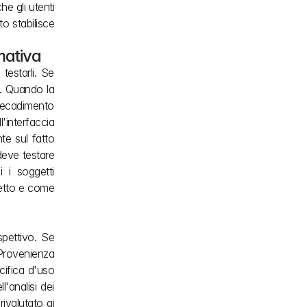
 gli utenti 
 stabilisce 
mativa
estarli. Se 
i. Quando la 
decadimento 
interfaccia 
e sul fatto 
eve testare 
 i soggetti 
etto e come 
pettivo. Se 
rovenienza 
ifica d'uso 
'analisi dei 
ivalutato ai 