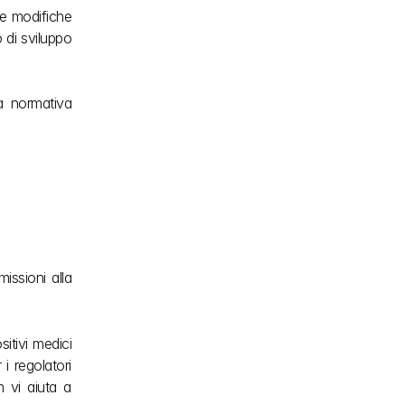
e modifiche 
di sviluppo 
 normativa 
ssioni alla 
tivi medici 
 regolatori 
 vi aiuta a 