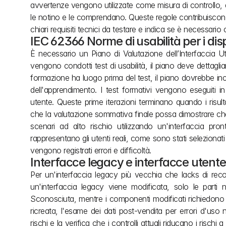
avvertenze vengono utilizzate come misura di controllo, de
le notino e le comprendano. Queste regole contribuiscono 
chiari requisiti tecnici da testare e indica se è necessari
IEC 62366 Norme di usabilità per i di
È necessario un Piano di Valutazione dell’Interfaccia Ute
vengono condotti test di usabilità, il piano deve dettagliar
formazione ha luogo prima del test, il piano dovrebbe inc
dell'apprendimento. I test formativi vengono eseguiti in m
utente. Queste prime iterazioni terminano quando i risulta
che la valutazione sommativa finale possa dimostrare che 
scenari ad alto rischio utilizzando un'interfaccia pron
rappresentano gli utenti reali, come sono stati selezionat
vengono registrati errori e difficoltà.
Interfacce legacy e interfacce utent
Per un'interfaccia legacy più vecchia che lacks di reco
un'interfaccia legacy viene modificata, solo le parti
Sconosciuta, mentre i componenti modificati richiedono t
ricreata, l'esame dei dati post-vendita per errori d'uso noti
rischi e la verifica che i controlli attuali riducano i rischi 