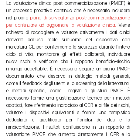
La valutazione clinica post-commercializzazione (PMCF) è 
un processo proattivo continuo che è necessario includere 
nel proprio 
piano di sorveglianza post-commercializzazione 
per continuare ad aggiornare la valutazione clinica.
 Viene 
richiesto di raccogliere e valutare attivamente i dati clinici 
derivanti dall'uso reale sull'uomo del dispositivo con 
marcatura CE per confermarne la sicurezza durante l'intero 
ciclo di vita, monitorare gli effetti collaterali, individuare 
nuovi rischi e verificare che il rapporto beneficio-rischio 
rimanga accettabile. È necessario seguire un piano PMCF 
documentato che descriva in dettaglio metodi generali, 
come il feedback degli utenti e lo screening della letteratura, 
e metodi specifici, come i registri o gli studi PMCF. È 
necessario fornire una giustificazione tecnica per i metodi 
adottati, fare riferimento incrociato al CER e ai file dei rischi, 
valutare i dispositivi equivalenti e fornire una tempistica 
dettagliata e giustificata per l'analisi dei dati e la 
rendicontazione. I risultati confluiscono in un rapporto di 
valutazione PMCF che alimenta direttamente il CER e la 