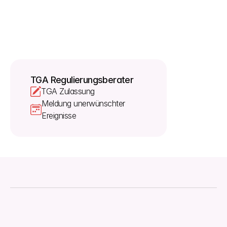
Patienten führen. Als Ihr Sponsor kontaktieren wir 
die TGA innerhalb von 24 bis 48 Stunden nach 
Erhalt einer solchen Meldung, um das weitere 
Vorgehen oder ein mögliches Rückrufmanagement 
zu besprechen.
TGA Regulierungsberater
TGA Zulassung
Meldung unerwünschter 
Ereignisse