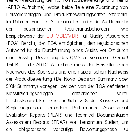
Teil A (Verkürzung der Konformitätsbewertung) und Teil B 
(ARTG Aufnahme), wobei beide Teile eine Zuordnung von 
Herstellerbelegen und Produktbewertungsdaten erfordern. 
Im Rahmen von Teil A können Erst oder Re Auditberichte 
der ausländischen Regulierungsbehörden, wie 
beispielsweise der 
EU MDD/MDR 
Full Quality Assurance 
(FQA) Bericht, der TGA ermöglichen, den regulatorischen 
Aufwand für die Durchführung eines Audits vor Ort durch 
eine Desktop Bewertung des QMS zu verringern. Gemäß 
Teil B für die ARTG Aufnahme muss der Hersteller einen 
Nachweis des Sponsors und einen spezifischen Nachweis 
der Produktbewertung (De Novo Decision Summary oder 
510k Summary) vorlegen, der den von der TGA definierten 
Klassifizierungsbelegen entsprechen sollte. 
Hochrisikoprodukte, einschließlich IVDs der Klasse 3 und 
Begleitdiagnostika, erfordern Performance Assessment 
Evaluation Reports (PEAR) und Technical Documentation 
Assessment Reports (TDAR) von benannten Stellen, um 
die obligatorische vorläufige Bewertungsphase zu 