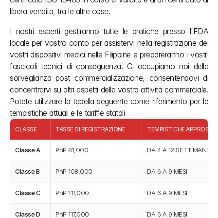
libera vendita, tra le altre cose.
I nostri esperti gestiranno tutte le pratiche presso l'FDA 
locale per vostro conto per assistervi nella registrazione dei 
vostri dispositivi medici nelle Filippine e prepareranno i vostri 
fascicoli tecnici di conseguenza. Ci occupiamo noi della 
sorveglianza post commercializzazione, consentendovi di 
concentrarvi su altri aspetti della vostra attività commerciale. 
Potete utilizzare la tabella seguente come riferimento per le 
tempistiche attuali e le tariffe statali
CLASSE
TASSE DI REGISTRAZIONE
TEMPISTICHE APPROSSIM
Classe A
PhP 81,000
DA 4 A 12 SETTIMANE
Classe B
PhP 108,000
DA 6 A 9 MESI
Classe C
PhP 111,000
DA 6 A 9 MESI
Classe D
PhP 117,000
DA 6 A 9 MESI