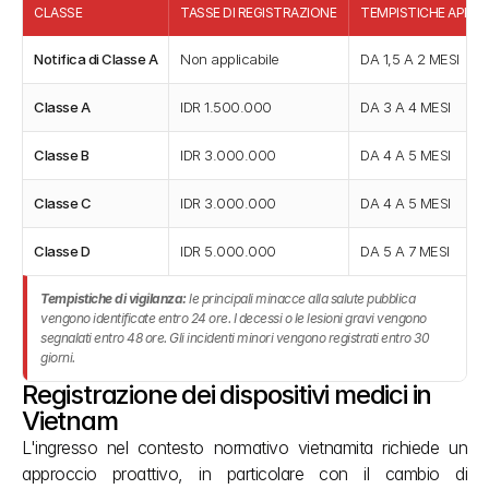
CLASSE
TASSE DI REGISTRAZIONE
TEMPISTICHE APPRO
Notifica di Classe A
Non applicabile
DA 1,5 A 2 MESI
Classe A
IDR 1.500.000
DA 3 A 4 MESI
Classe B
IDR 3.000.000
DA 4 A 5 MESI
Classe C
IDR 3.000.000
DA 4 A 5 MESI
Classe D
IDR 5.000.000
DA 5 A 7 MESI
Tempistiche di vigilanza:
le principali minacce alla salute pubblica
vengono identificate entro 24 ore. I decessi o le lesioni gravi vengono
segnalati entro 48 ore. Gli incidenti minori vengono registrati entro 30
giorni.
Registrazione dei dispositivi medici in 
Vietnam
L'ingresso nel contesto normativo vietnamita richiede un 
approccio proattivo, in particolare con il cambio di 