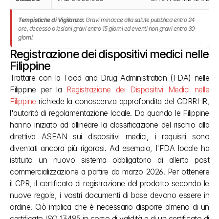
Tempistiche di Vigilanza:
Gravi minacce alla salute pubblica entro 24
ore, decesso o lesioni gravi entro 15 giorni ed eventi non gravi entro 30
giorni.
Registrazione dei dispositivi medici nelle 
Filippine
Trattare con la Food and Drug Administration (FDA) nelle 
Filippine per la 
Registrazione dei Dispositivi Medici nelle 
Filippine
 richiede la conoscenza approfondita del CDRRHR, 
l'autorità di regolamentazione locale. Da quando le Filippine 
hanno iniziato ad allineare la classificazione del rischio alla 
direttiva ASEAN sui dispositivi medici, i requisiti sono 
diventati ancora più rigorosi. Ad esempio, l'FDA locale ha 
istituito un nuovo sistema obbligatorio di allerta post 
commercializzazione a partire da marzo 2026. Per ottenere 
il CPR, il certificato di registrazione del prodotto secondo le 
nuove regole, i vostri documenti di base devono essere in 
ordine. Ciò implica che è necessario disporre almeno di un 
certificato ISO 13485 in corso di validità e di un certificato di 