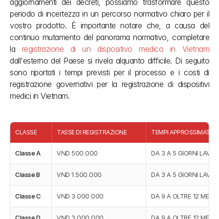
aggiornamenti dei decreti, possiamo trasformare questo 
periodo di incertezza in un percorso normativo chiaro per il 
vostro prodotto. È importante notare che, a causa del 
continuo mutamento del panorama normativo, completare 
la 
registrazione di un dispositivo medico in Vietnam
dall'esterno del Paese si rivela alquanto difficile. Di seguito 
sono riportati i tempi previsti per il processo e i costi di 
registrazione governativi per la registrazione di dispositivi 
medici in Vietnam.
CLASSE
TASSE DI REGISTRAZIONE
TEMPI APPROSSIMATIVI
Classe A
VND 500.000
DA 3 A 5 GIORNI LAVOR
Classe B
VND 1.500.000
DA 3 A 5 GIORNI LAVOR
Classe C
VND 3.000.000
DA 9 A OLTRE 12 MESI
Classe D
VND 3.000.000
DA 9 A OLTRE 12 MESI