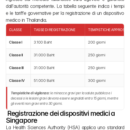
dall'autorità competente. La tabella seguente indica i tempi 
e le tariffe governative per la registrazione di un dispositivo 
medico in Thailandia.
CLASSE
TASSE DI REGISTRAZIONE
TEMPISTICHE APPROSSIM
Classe I
3.100 Baht
200 giorni
Classe II
31.000 Baht
250 giorni
Classe III
31.000 Baht
250 giorni
Classe IV
51.000 Baht
300 giorni
Tempistiche di vigilanza:
le minacce gravi per la salute pubblica e i
decessi o le lesioni gravi devono essere segnalati entro 15 giorni, mentre
gli eventi non gravi entro 30 giorni.
 Registrazione dei dispositivi medici a 
Singapore
La Health Sciences Authority (HSA) applica uno standard 