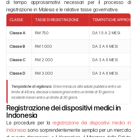
di tempo approssimativi necessari per il processo di 
registrazione in Malesia e le relative tasse governative.
CLASSE
TASSE DI REGISTRAZIONE
TEMPISTICHE APPROSSIM
Classe A
RM 750
DA 1.5 A 2 MESI
Classe B
RM 1.000
DA 3 A 6 MESI
Classe C
RM 2.000
DA 3 A 6 MESI
Classe D
RM 3.000
DA 3 A 6 MESI
Tempistiche di vigilanza:
Gravi minacce alla salute pubblica entro un
limite di 48 ore, decessi o lesioni gravi entro un limite di 10 giorni e
incidenti minori entro un limite di 30 giorni.
Registrazione dei dispositivi medici in 
Indonesia
Le procedure per la 
registrazione dei dispositivi medici in 
Indonesia
 sono sorprendentemente semplici per un mercato 