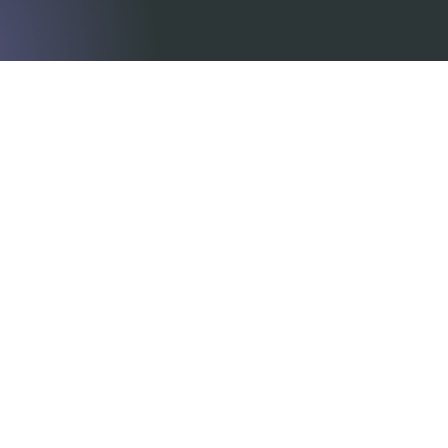
Somos consultores regulatorios experimentados que 
comprenden los requisitos complejos y en constante 
evolución en Asia, Oriente Medio, África, América del Norte 
y Europa. Al trabajar con dispositivos tanto innovadores 
como de alto riesgo, creamos documentación técnica 