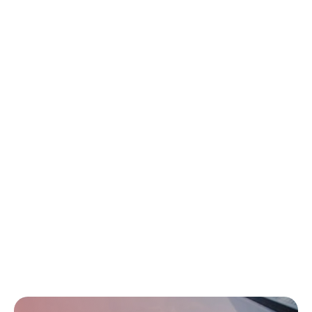
fundamental y la preparamos para mercados específicos 
de cada país.
Como socio de confianza en los mercados internacionales, 
Morulaa Healthtech ayuda a los fabricantes a acelerar su 
crecimiento en los sectores de la salud, los dispositivos 
médicos y las ciencias de la vida. Ofrecemos consultoría 
basada en soluciones; nuestros equipos creen en formar 
parte de la resolución de un problema en lugar de ofrecer 
únicamente apoyo consultivo.
Desde tomar la iniciativa de preparar cartas de justificación 
y responder a disconformidades o consultas de auditores 
en todo el mundo, hasta comprobar proactivamente la 
documentación para diferentes mercados, Morulaa es su 
socio de referencia para la expansión global.