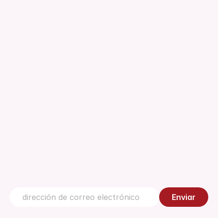
Acerca de
Descargas
Normativa
Documento técnico
Gestión de la Calidad
Centro de conocimiento
Contáctanos
Enviar