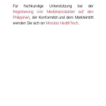
Für fachkundige Unterstützung bei der 
Registrierung von Medizinprodukten auf den 
Philippinen
, der Konformität und dem Markteintritt 
wenden Sie sich an 
Morulaa HealthTech
.
Weitere Beiträge
Selbst nach Abschluss des Projekts stehen wir 
Ihnen zur Seite und bieten fortlaufende 
Unterstützung und Anpassungen nach Bedarf 
an.
mehr entdecken
10.07.2026
Registrierung von 
Medizinprodukten in Thailand 
und der Zulassungsweg der 
thailändischen FDA