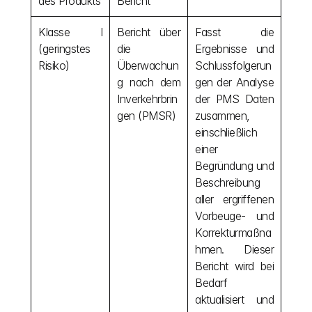
des Produkts
Bericht
Klasse I 
Bericht über 
Fasst die 
(geringstes 
die 
Ergebnisse und 
Risiko)
Überwachun
Schlussfolgerun
g nach dem 
gen der Analyse 
Inverkehrbrin
der PMS Daten 
gen (PMSR)
zusammen, 
einschließlich 
einer 
Begründung und 
Beschreibung 
aller ergriffenen 
Vorbeuge- und 
Korrekturmaßna
hmen. Dieser 
Bericht wird bei 
Bedarf 
aktualisiert und 