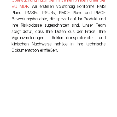
Überwachung nach dem Inverkehrbringen unter der 
EU MDR
. Wir erstellen vollständig konforme PMS 
Pläne, PMSRs, PSURs, PMCF Pläne und PMCF 
Bewertungsberichte, die speziell auf Ihr Produkt und 
Ihre Risikoklasse zugeschnitten sind. Unser Team 
sorgt dafür, dass Ihre Daten aus der Praxis, Ihre 
Vigilanzmeldungen, Reklamationsprotokolle und 
klinischen Nachweise nahtlos in Ihre technische 
Dokumentation einfließen.
Andere Beiträge
Lassen Sie Ihre Vision nicht von europäischer 
Bürokratie ausbremsen. Wir vereinfachen komplexe 
EU-Bauvorschriften, damit Sie sich ganz auf das 
Schaffen konzentrieren können. Besuchen Sie 
unseren Blog, um die nötige Klarheit während Ihres 
Projekts zu erhalten und die Erkenntnisse zu 
gewinnen, die für die Einhaltung der Vorschriften nach 