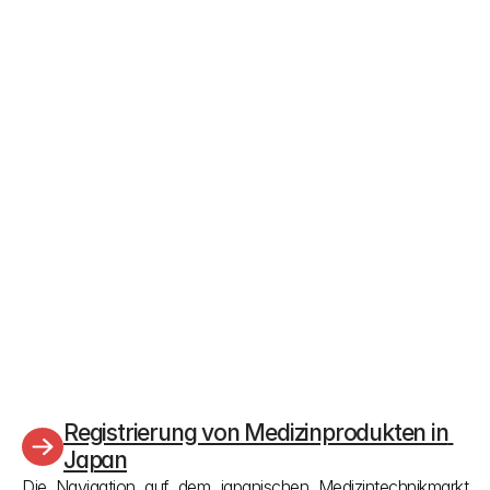
den Prüfungen nationale chinesische 
Referenzstandards zu verwenden, sofern solche 
für Ihr Reagenz existieren.
Wie lange ist ein genehmigtes Zertifikat 
gültig und welche Fristen müssen 
eingehalten werden, um es 
aufrechtzuerhalten?
Ein genehmigtes Zertifikat ist fünf Jahre gültig. Sie 
müssen genau sechs Monate vor Ablauf eine 
Verlängerung einreichen. Für Herstellungslizenzen 
der Klasse II oder III müssen Sie den Antrag 30 bis 
90 Werktage vor Ablauf stellen, andernfalls wird 
der Antrag abgelehnt.
Registrierung von Medizinprodukten in 
Japan
Die Navigation auf dem japanischen Medizintechnikmarkt 