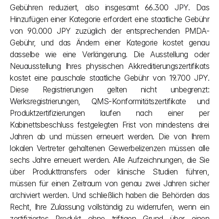
Gebühren reduziert, also insgesamt 66.300 JPY. Das 
Hinzufügen einer Kategorie erfordert eine staatliche Gebühr 
von 90.000 JPY zuzüglich der entsprechenden PMDA-
Gebühr, und das Ändern einer Kategorie kostet genau 
dasselbe wie eine Verlängerung. Die Ausstellung oder 
Neuausstellung Ihres physischen Akkreditierungszertifikats 
kostet eine pauschale staatliche Gebühr von 19.700 JPY. 
Diese Registrierungen gelten nicht unbegrenzt: 
Werksregistrierungen, QMS-Konformitätszertifikate und 
Produktzertifizierungen laufen nach einer per 
Kabinettsbeschluss festgelegten Frist von mindestens drei 
Jahren ab und müssen erneuert werden. Die von Ihrem 
lokalen Vertreter gehaltenen Gewerbelizenzen müssen alle 
sechs Jahre erneuert werden. Alle Aufzeichnungen, die Sie 
über Produkttransfers oder klinische Studien führen, 
müssen für einen Zeitraum von genau zwei Jahren sicher 
archiviert werden. Und schließlich haben die Behörden das 
Recht, Ihre Zulassung vollständig zu widerrufen, wenn ein 
zertifiziertes Produkt ohne triftigen Grund über einen 