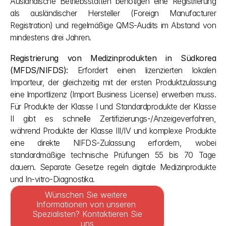
Ausländische Betriebsstätten benötigen eine Registrierung 
als ausländischer Hersteller (Foreign Manufacturer 
Registration) und regelmäßige QMS-Audits im Abstand von 
mindestens drei Jahren.
Registrierung von Medizinprodukten in Südkorea 
(MFDS/NIFDS):
 Erfordert einen lizenzierten lokalen 
Importeur, der gleichzeitig mit der ersten Produktzulassung 
eine Importlizenz (Import Business License) erwerben muss. 
Für Produkte der Klasse I und Standardprodukte der Klasse 
II gibt es schnelle Zertifizierungs-/Anzeigeverfahren, 
während Produkte der Klasse III/IV und komplexe Produkte 
eine direkte NIFDS-Zulassung erfordern, wobei 
standardmäßige technische Prüfungen 55 bis 70 Tage 
dauern. Separate Gesetze regeln digitale Medizinprodukte 
und In-vitro-Diagnostika.
Wünschen Sie weitere 
Informationen von unseren 
Spezialisten? Kontaktieren Sie 
uns